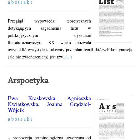
a b s t r a k t
Przegląd wypowiedzi teoretycznych
dotykających zagadnienia listu w
polskojęzycznym dyskursie
literaturoznawczym XX wieku pozwala
uwypuklić wszystkie te akcenty przemian teorii, których kontynuacją
(ale nie zwieńczeniem) jest tzw.
(...)
Arspoetyka
Ewa Kraskowska
,
Agnieszka
Kwiatkowska
,
Joanna Grądziel-
Wójcik
a b s t r a k t
– propozycja terminologiczna utworzona od