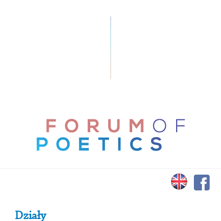
Primary Sidebar
Działy