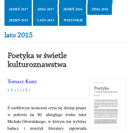
JESIEŃ 2017
ZIMA 2017
JESIEŃ 2016
ZIMA 2016
JESIEŃ 2015
LATO 2015
WSZYSTKIE
lato 2015
Poetyka w świetle
kulturoznawstwa
Tomasz Kunz
a b s t r a k t
Z osobliwym uczuciem czyta się dzisiaj pisany
w połowie lat 80. ubiegłego wieku tekst
Michała Głowińskiego, w którym ten wybitny
badacz i teoretyk literatury zapowiada