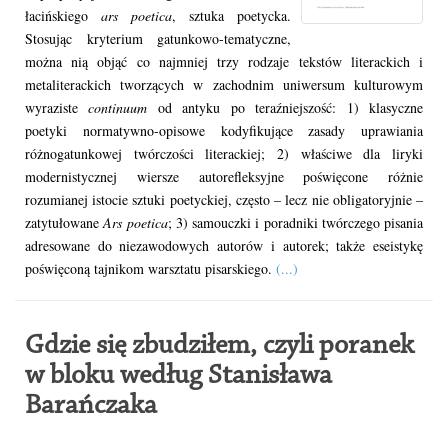
łacińskiego
ars poetica
, sztuka poetycka.
Stosując kryterium gatunkowo-tematyczne,
można nią objąć co najmniej trzy rodzaje tekstów literackich i
metaliterackich tworzących w zachodnim uniwersum kulturowym
wyraziste
continuum
od antyku po teraźniejszość: 1) klasyczne
poetyki normatywno-opisowe kodyfikujące zasady uprawiania
różnogatunkowej twórczości literackiej; 2) właściwe dla liryki
modernistycznej wiersze autorefleksyjne poświęcone różnie
rozumianej istocie sztuki poetyckiej, często – lecz nie obligatoryjnie –
zatytułowane
Ars poetica
; 3) samouczki i poradniki twórczego pisania
adresowane do niezawodowych autorów i autorek; także eseistykę
poświęconą tajnikom warsztatu pisarskiego.
(...)
Gdzie się zbudziłem, czyli poranek
w bloku według Stanisława
Barańczaka