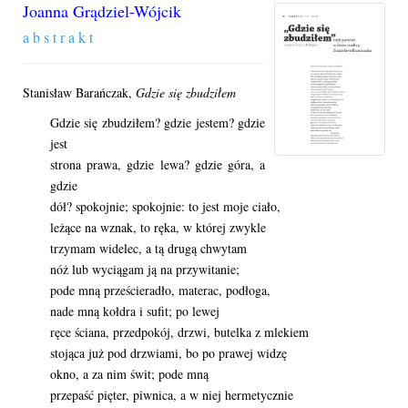
Joanna Grądziel-Wójcik
a b s t r a k t
Stanisław Barańczak,
Gdzie się zbudziłem
Gdzie się zbudziłem? gdzie jestem? gdzie
jest
strona prawa, gdzie lewa? gdzie góra, a
gdzie
dół? spokojnie; spokojnie: to jest moje ciało,
leżące na wznak, to ręka, w której zwykle
trzymam widelec, a tą drugą chwytam
nóż lub wyciągam ją na przywitanie;
pode mną prześcieradło, materac, podłoga,
nade mną kołdra i sufit; po lewej
ręce ściana, przedpokój, drzwi, butelka z mlekiem
stojąca już pod drzwiami, bo po prawej widzę
okno, a za nim świt; pode mną
przepaść pięter, piwnica, a w niej hermetycznie