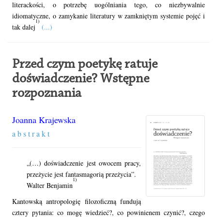
literackości, o potrzebę uogólniania tego, co niezbywalnie
idiomatyczne, o zamykanie literatury w zamkniętym systemie pojęć i
1)
tak dalej
(...)
Przed czym poetykę ratuje
doświadczenie? Wstępne
rozpoznania
Joanna Krajewska
a b s t r a k t
„(…) doświadczenie jest owocem pracy,
przeżycie jest fantasmagorią przeżycia”.
1)
Walter Benjamin
Kantowską antropologię filozoficzną fundują
cztery pytania: co mogę wiedzieć?, co powinienem czynić?, czego