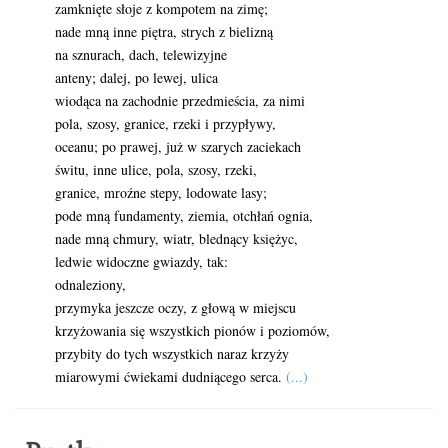
zamknięte słoje z kompotem na zimę;
nade mną inne piętra, strych z bielizną
na sznurach, dach, telewizyjne
anteny; dalej, po lewej, ulica
wiodąca na zachodnie przedmieścia, za nimi
pola, szosy, granice, rzeki i przypływy,
oceanu; po prawej, już w szarych zaciekach
świtu, inne ulice, pola, szosy, rzeki,
granice, mroźne stepy, lodowate lasy;
pode mną fundamenty, ziemia, otchłań ognia,
nade mną chmury, wiatr, blednący księżyc,
ledwie widoczne gwiazdy, tak:
odnaleziony,
przymyka jeszcze oczy, z głową w miejscu
krzyżowania się wszystkich pionów i poziomów,
przybity do tych wszystkich naraz krzyży
miarowymi ćwiekami dudniącego serca.
(...)