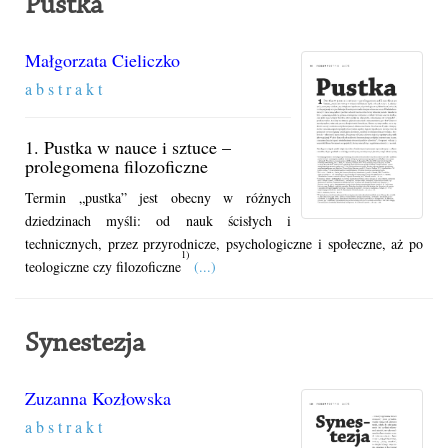
Pustka
Małgorzata Cieliczko
a b s t r a k t
1. Pustka w nauce i sztuce –
prolegomena filozoficzne
Termin „pustka” jest obecny w różnych
dziedzinach myśli: od nauk ścisłych i
technicznych, przez przyrodnicze, psychologiczne i społeczne, aż po
1)
teologiczne czy filozoficzne
(...)
Synestezja
Zuzanna Kozłowska
a b s t r a k t