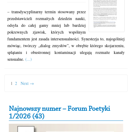
– transdyscyplinarny termin stosowany przez
przedstawicieli rozmaitych dziedzin nauki,
odsyła do całej gamy mniej lub bardziej
pokrewnych zjawisk, których wspólnym
fundamentem jest zasada intersensualności. Synestezja to, najogólniej
mówiąc, twórczy „dialog zmysłów”, w obrębie którego skojarzeniu,
splątaniu i obustronnej kontaminacji ulegają rozmaite kanały
sensualne.
(...)
1
2
Next →
Secondary Sidebar
Najnowszy numer – Forum Poetyki
1/2026 (43)