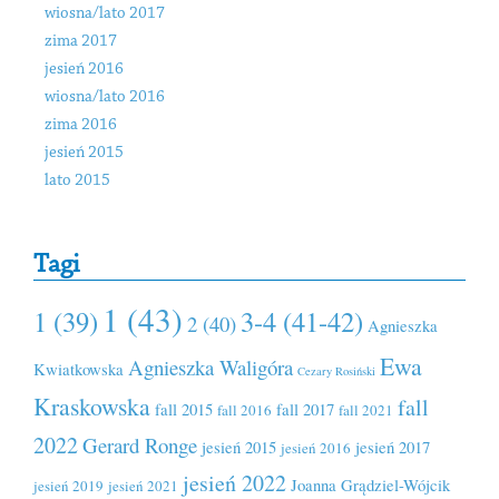
wiosna/lato 2017
zima 2017
jesień 2016
wiosna/lato 2016
zima 2016
jesień 2015
lato 2015
Tagi
1 (43)
1 (39)
3-4 (41-42)
2 (40)
Agnieszka
Ewa
Agnieszka Waligóra
Kwiatkowska
Cezary Rosiński
Kraskowska
fall
fall 2015
fall 2017
fall 2016
fall 2021
2022
Gerard Ronge
jesień 2015
jesień 2017
jesień 2016
jesień 2022
Joanna Grądziel-Wójcik
jesień 2019
jesień 2021