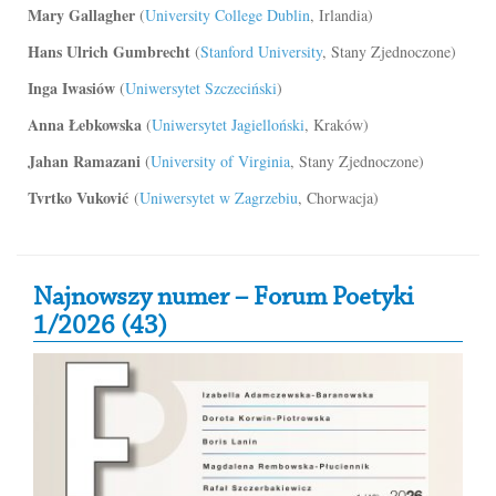
Mary Gallagher
(
University College Dublin
, Irlandia)
Hans Ulrich Gumbrecht
(
Stanford University
, Stany Zjednoczone)
Inga Iwasiów
(
Uniwersytet Szczeciński
)
Anna Łebkowska
(
Uniwersytet Jagielloński
, Kraków)
Jahan Ramazani
(
University of Virginia
, Stany Zjednoczone)
Tvrtko Vuković
(
Uniwersytet w Zagrzebiu
, Chorwacja)
Secondary Sidebar
Najnowszy numer – Forum Poetyki
1/2026 (43)