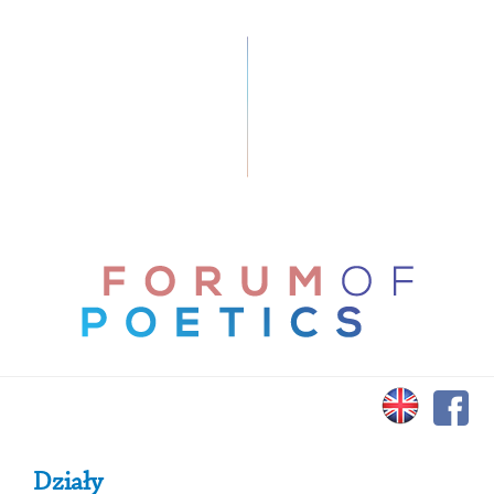
Primary Sidebar
Działy