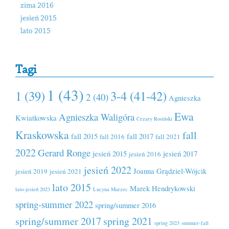
zima 2016
jesień 2015
lato 2015
Tagi
1 (43)
1 (39)
3-4 (41-42)
2 (40)
Agnieszka
Ewa
Agnieszka Waligóra
Kwiatkowska
Cezary Rosiński
Kraskowska
fall
fall 2015
fall 2017
fall 2016
fall 2021
2022
Gerard Ronge
jesień 2015
jesień 2017
jesień 2016
jesień 2022
Joanna Grądziel-Wójcik
jesień 2019
jesień 2021
lato 2015
Marek Hendrykowski
lato-jesień 2023
Lucyna Marzec
spring-summer 2022
spring/summer 2016
spring/summer 2017
spring 2021
spring 2023
summer-fall