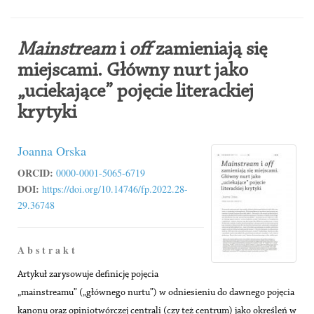
Mainstream
i
off
zamieniają się
miejscami. Główny nurt jako
„uciekające” pojęcie literackiej
krytyki
Joanna Orska
ORCID:
0000-0001-5065-6719
DOI:
https://doi.org/10.14746/fp.2022.28-
29.36748
A b s t r a k t
Artykuł zarysowuje definicję pojęcia
„mainstreamu” („głównego nurtu”) w odniesieniu do dawnego pojęcia
kanonu oraz opiniotwórczej centrali (czy też centrum) jako określeń w