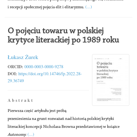
(...)
i recepcji społecznej pojęcia elit i elitaryzmu.
O pojęciu towaru w polskiej
krytyce literackiej po 1989 roku
Łukasz Żurek
ORCID:
0000-0003-0000-9278
DOI:
https://doi.org/10.14746/fp.2022.28-
29.36749
A b s t r a k t
Pierwsza część artykułu jest próbą
przeniesienia na grunt rozważań nad historią polskiej krytyki
literackiej koncepcji Nicholasa Browna przedstawionej w książce
(...)
Autonomy.