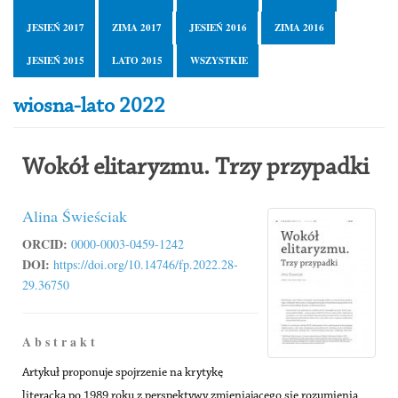
JESIEŃ 2017
ZIMA 2017
JESIEŃ 2016
ZIMA 2016
JESIEŃ 2015
LATO 2015
WSZYSTKIE
wiosna-lato 2022
Wokół elitaryzmu. Trzy przypadki
Alina Świeściak
ORCID:
0000-0003-0459-1242
DOI:
https://doi.org/10.14746/fp.2022.28-
29.36750
A b s t r a k t
Artykuł proponuje spojrzenie na krytykę
literacką po 1989 roku z perspektywy zmieniającego się rozumienia