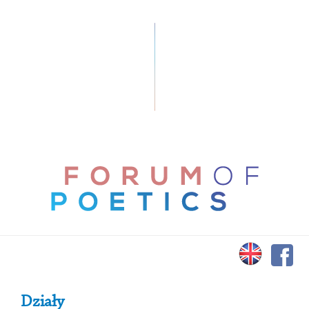
Primary Sidebar
Działy