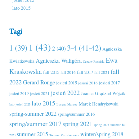
jesień 2015
lato 2015
Tagi
1 (43)
1 (39)
3-4 (41-42)
2 (40)
Agnieszka
Ewa
Agnieszka Waligóra
Kwiatkowska
Cezary Rosiński
Kraskowska
fall
fall 2015
fall 2017
fall 2016
fall 2021
2022
Gerard Ronge
jesień 2015
jesień 2017
jesień 2016
jesień 2022
Joanna Grądziel-Wójcik
jesień 2019
jesień 2021
lato 2015
Marek Hendrykowski
lato-jesień 2023
Lucyna Marzec
spring-summer 2022
spring/summer 2016
spring/summer 2017
spring 2021
spring 2023
summer-fall
summer 2015
winter/spring 2018
2023
Tomasz Mizerkiewicz