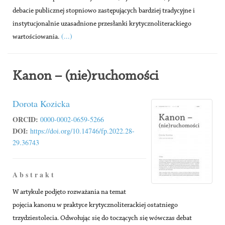
debacie publicznej stopniowo zastępujących bardziej tradycyjne i
instytucjonalnie uzasadnione przesłanki krytycznoliterackiego
(...)
wartościowania.
Kanon – (nie)ruchomości
Dorota Kozicka
ORCID:
0000-0002-0659-5266
DOI:
https://doi.org/10.14746/fp.2022.28-
29.36743
A b s t r a k t
W artykule podjęto rozważania na temat
pojęcia kanonu w praktyce krytycznoliterackiej ostatniego
trzydziestolecia. Odwołując się do toczących się wówczas debat