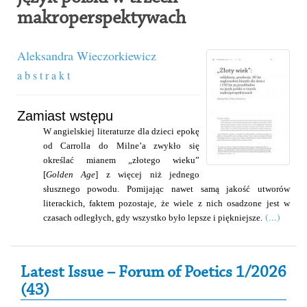
makroperspektywach
Aleksandra Wieczorkiewicz
a b s t r a k t
Zamiast wstępu
W angielskiej literaturze dla dzieci epokę
od Carrolla do Milne’a zwykło się
określać mianem „złotego wieku”
[
Golden Age
] z więcej niż jednego
słusznego powodu. Pomijając nawet samą jakość utworów
literackich, faktem pozostaje, że wiele z nich osadzone jest w
(...)
czasach odległych, gdy wszystko było lepsze i piękniejsze.
Secondary Sidebar
Latest Issue – Forum of Poetics 1/2026
(43)