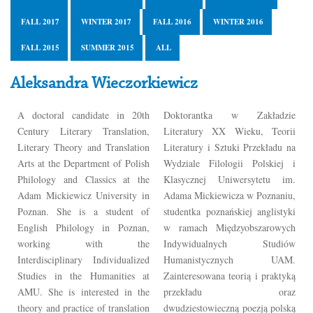
FALL 2017
WINTER 2017
FALL 2016
WINTER 2016
FALL 2015
SUMMER 2015
ALL
Aleksandra Wieczorkiewicz
A doctoral candidate in 20th
Doktorantka w Zakładzie
Century Literary Translation,
Literatury XX Wieku, Teorii
Literary Theory and Translation
Literatury i Sztuki Przekładu na
Arts at the Department of Polish
Wydziale Filologii Polskiej i
Philology and Classics at the
Klasycznej Uniwersytetu im.
Adam Mickiewicz University in
Adama Mickiewicza w Poznaniu,
Poznan. She is a student of
studentka poznańskiej anglistyki
English Philology in Poznan,
w ramach Międzyobszarowych
working with the
Indywidualnych Studiów
Interdisciplinary Individualized
Humanistycznych UAM.
Studies in the Humanities at
Zainteresowana teorią i praktyką
AMU. She is interested in the
przekładu oraz
theory and practice of translation
dwudziestowieczną poezją polską