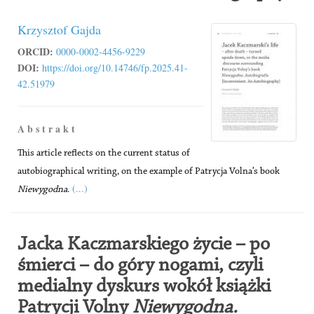
Krzysztof Gajda
ORCID:
0000-0002-4456-9229
DOI:
https://doi.org/10.14746/fp.2025.41-
42.51979
A b s t r a k t
This article reflects on the current status of
autobiographical writing, on the example of Patrycja Volna’s book
(...)
Niewygodna
.
Jacka Kaczmarskiego życie – po
śmierci – do góry nogami, czyli
medialny dyskurs wokół książki
Patrycji Volny
Niewygodna.