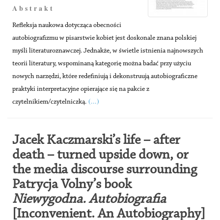
A b s t r a k t
Refleksja naukowa dotycząca obecności
autobiografizmu w pisarstwie kobiet jest doskonale znana polskiej
myśli literaturoznawczej. Jednakże, w świetle istnienia najnowszych
teorii literatury, wspominaną kategorię można badać przy użyciu
nowych narzędzi, które redefiniują i dekonstruują autobiograficzne
praktyki interpretacyjne opierające się na pakcie z
(...)
czytelnikiem/czytelniczką.
Jacek Kaczmarski’s life – after
death – turned upside down, or
the media discourse surrounding
Patrycja Volny’s book
Niewygodna. Autobiografia
[Inconvenient. An Autobiography]