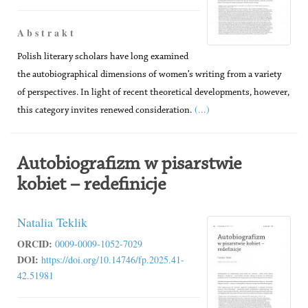
A b s t r a k t
Polish literary scholars have long examined
the autobiographical dimensions of women’s writing from a variety
of perspectives. In light of recent theoretical developments, however,
(...)
this category invites renewed consideration.
Autobiografizm w pisarstwie
kobiet – redefinicje
Natalia Teklik
ORCID:
0009-0009-1052-7029
DOI:
https://doi.org/10.14746/fp.2025.41-
42.51981