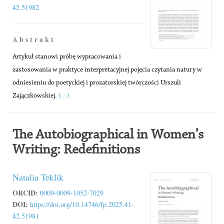
42.51982
A b s t r a k t
Artykuł stanowi próbę wypracowania i
zastosowania w praktyce interpretacyjnej pojęcia czytania natury w
odniesieniu do poetyckiej i prozatorskiej twórczości Urszuli
(...)
Zajączkowskiej.
The Autobiographical in Women’s
Writing: Redefinitions
Natalia Teklik
ORCID:
0009-0009-1052-7029
DOI:
https://doi.org/10.14746/fp.2025.41-
42.51981