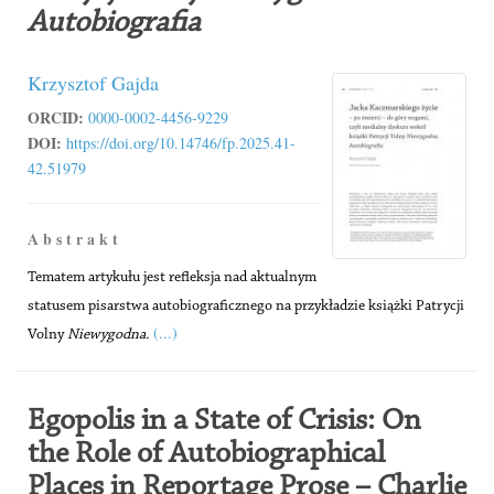
Autobiografia
Krzysztof Gajda
ORCID:
0000-0002-4456-9229
DOI:
https://doi.org/10.14746/fp.2025.41-
42.51979
A b s t r a k t
Tematem artykułu jest refleksja nad aktualnym
statusem pisarstwa autobiograficznego na przykładzie książki Patrycji
(...)
Volny
Niewygodna.
Egopolis in a State of Crisis: On
the Role of Autobiographical
Places in Reportage Prose – Charlie