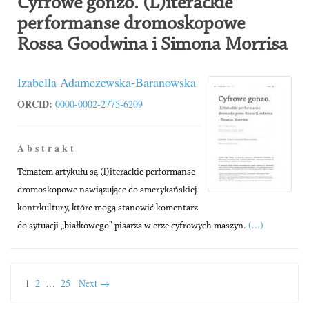
Cyfrowe gonzo. (L)iterackie
performanse dromoskopowe
Rossa Goodwina i Simona Morrisa
Izabella Adamczewska-Baranowska
ORCID:
0000-0002-2775-6209
A b s t r a k t
Tematem artykułu są (l)iterackie performanse
dromoskopowe nawiązujące do amerykańskiej
kontrkultury, które mogą stanowić komentarz
(...)
do sytuacji „białkowego” pisarza w erze cyfrowych maszyn.
1
2
…
25
Next →