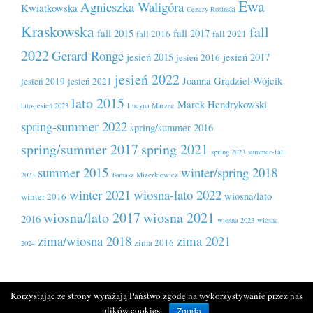
Ewa
Agnieszka Waligóra
Kwiatkowska
Cezary Rosiński
Kraskowska
fall
fall 2015
fall 2017
fall 2016
fall 2021
2022
Gerard Ronge
jesień 2015
jesień 2017
jesień 2016
jesień 2022
Joanna Grądziel-Wójcik
jesień 2019
jesień 2021
lato 2015
Marek Hendrykowski
lato-jesień 2023
Lucyna Marzec
spring-summer 2022
spring/summer 2016
spring/summer 2017
spring 2021
spring 2023
summer-fall
summer 2015
winter/spring 2018
2023
Tomasz Mizerkiewicz
winter 2021
wiosna-lato 2022
wiosna/lato
winter 2016
wiosna/lato 2017
wiosna 2021
2016
wiosna 2023
wiosna
zima/wiosna 2018
zima 2021
zima 2016
2024
Korzystając ze strony wyrażają Państwo zgodę na wykorzystywanie przez nas
plików cookies.
Copyright © 2026.
Zgoda