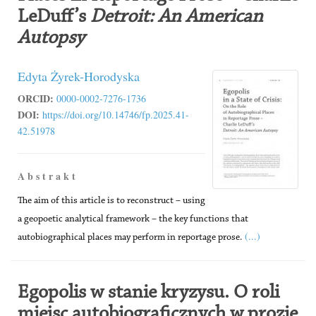
LeDuff’s
Detroit: An American
Autopsy
Edyta Żyrek-Horodyska
ORCID:
0000-0002-7276-1736
DOI:
https://doi.org/10.14746/fp.2025.41-
42.51978
A b s t r a k t
The aim of this article is to reconstruct – using
a geopoetic analytical framework – the key functions that
(...)
autobiographical places may perform in reportage prose.
Egopolis w stanie kryzysu. O roli
miejsc autobiograficznych w prozie