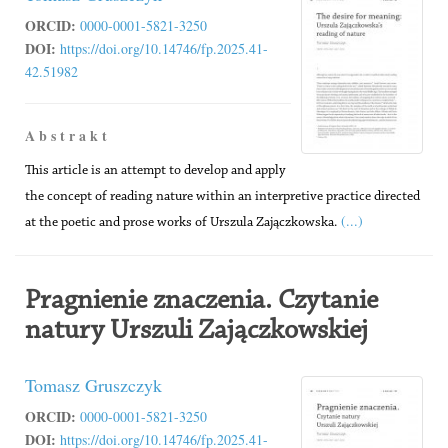
ORCID:
0000-0001-5821-3250
DOI:
https://doi.org/10.14746/fp.2025.41-
42.51982
A b s t r a k t
This article is an attempt to develop and apply
the concept of reading nature within an interpretive practice directed
(...)
at the poetic and prose works of Urszula Zajączkowska.
Pragnienie znaczenia. Czytanie
natury Urszuli Zajączkowskiej
Tomasz Gruszczyk
ORCID:
0000-0001-5821-3250
DOI:
https://doi.org/10.14746/fp.2025.41-