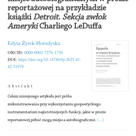
reportażowej na przykładzie
książki
Detroit. Sekcja zwłok
Ameryki
Charliego LeDuffa
Edyta Żyrek-Horodyska
ORCID:
0000-0002-7276-1736
DOI:
https://doi.org/10.14746/fp.2025.41-
42.51978
A b s t r a k t
Celem niniejszego artykułu jest próba
zrekonstruowania przy wykorzystaniu geopoetyckiego
instrumentarium najistotniejszych funkcji, jakie w prozie
(...)
reportażowej pełnić mogą miejsca autobiograficzne.