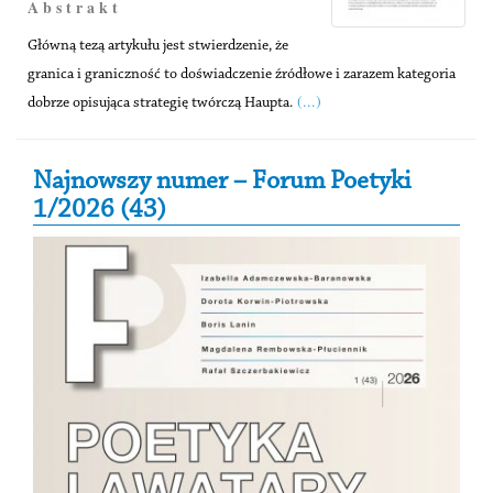
A b s t r a k t
Główną tezą artykułu jest stwierdzenie, że
granica i graniczność to doświadczenie źródłowe i zarazem kategoria
(...)
dobrze opisująca strategię twórczą Haupta.
Secondary Sidebar
Najnowszy numer – Forum Poetyki
1/2026 (43)