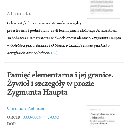
A b s t r a k t
Celem artykułu jest analiza stosunków między
przestrzenią i podmiotem (czyli konfiguracją złożoną z Ja narratora,
Ja bohatera i Ja narratora) w dwóch opowiadaniach Zygmunta Haupta
–
Gołębie z placu Teodora
i
O Stefci, o Chaimie Immerglücku i o
(...)
scytyjskich bransoletkach
.
Pamięć elementarna i jej granice.
Żywioł i szczegóły w prozie
Zygmunta Haupta
Christian Zehnder
ORCID:
0000-0003-4442-0093
DOI: