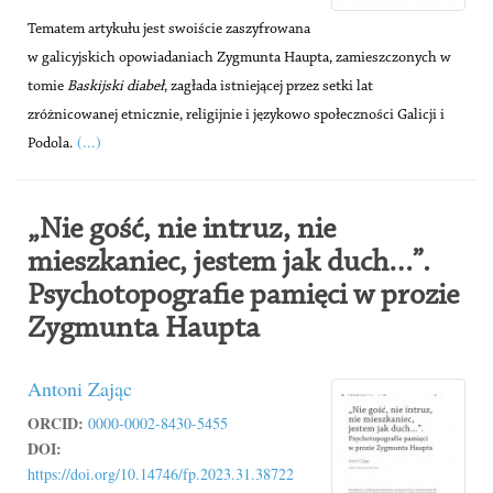
Tematem artykułu jest swoiście zaszyfrowana
w galicyjskich opowiadaniach Zygmunta Haupta, zamieszczonych w
tomie
Baskijski diabeł
, zagłada istniejącej przez setki lat
zróżnicowanej etnicznie, religijnie i językowo społeczności Galicji i
(...)
Podola.
„Nie gość, nie intruz, nie
mieszkaniec, jestem jak duch…”.
Psychotopografie pamięci w prozie
Zygmunta Haupta
Antoni Zając
ORCID:
0000-0002-8430-5455
DOI:
https://doi.org/10.14746/fp.2023.31.38722