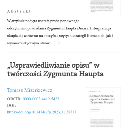
A b s t r a k t
W artykule podjęta została próba ponownego
odczytania opowiadania Zygmunta Haupta
Deszcz
. Interpretacja
skupia się zarówno na specyfice użytych strategii literackich, jak i
(...)
wymiarze etycznym utworu.
„Usprawiedliwianie opisu” w
twórczości Zygmunta Haupta
Tomasz Mizerkiewicz
ORCID:
0000-0002-4419-5423
DOI:
https://doi.org/10.14746/fp.2023.31.38717