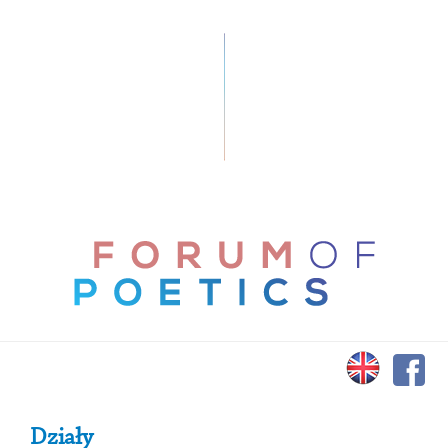
Primary Sidebar
Działy