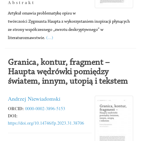
A b s t r a k t
Artykuł omawia problematykę opisu w
twórczości Zygmunta Haupta z wykorzystaniem inspiracji płynących
ze strony współczesnego „zwrotu deskryptywnego” w
(...)
literaturoznawstwie.
Granica, kontur, fragment –
Haupta wędrówki pomiędzy
światem, innym, utopią i tekstem
Andrzej Niewiadomski
ORCID:
0000-0002-3896-5153
DOI:
https://doi.org/10.14746/fp.2023.31.38706