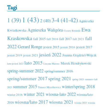
Tagi
1 (43)
1 (39)
3-4 (41-42)
2 (40)
Agnieszka
Ewa
Agnieszka Waligóra
Kwiatkowska
Cezary Rosiński
Kraskowska
fall
fall 2015
fall 2017
fall 2016
fall 2021
2022
Gerard Ronge
jesień 2015
jesień 2017
jesień 2016
jesień 2022
Joanna Grądziel-Wójcik
jesień 2019
jesień 2021
lato 2015
Marek Hendrykowski
lato-jesień 2023
Lucyna Marzec
spring-summer 2022
spring/summer 2016
spring/summer 2017
spring 2021
spring 2023
summer-fall
summer 2015
winter/spring 2018
2023
Tomasz Mizerkiewicz
winter 2021
wiosna-lato 2022
wiosna/lato
winter 2016
wiosna/lato 2017
wiosna 2021
2016
wiosna 2023
wiosna