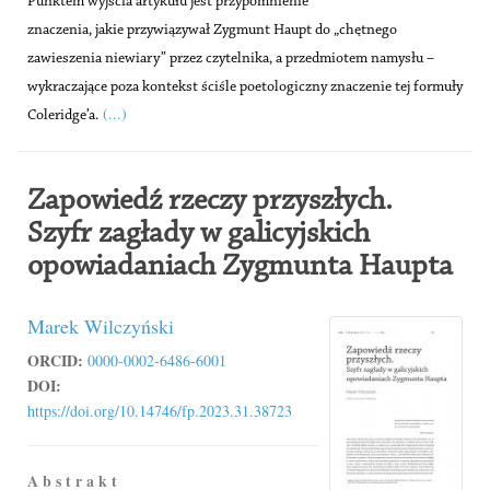
Punktem wyjścia artykułu jest przypomnienie
znaczenia, jakie przywiązywał Zygmunt Haupt do „chętnego
zawieszenia niewiary” przez czytelnika, a przedmiotem namysłu –
wykraczające poza kontekst ściśle poetologiczny znaczenie tej formuły
(...)
Coleridge’a.
Zapowiedź rzeczy przyszłych.
Szyfr zagłady w galicyjskich
opowiadaniach Zygmunta Haupta
Marek Wilczyński
ORCID:
0000-0002-6486-6001
DOI:
https://doi.org/10.14746/fp.2023.31.38723
A b s t r a k t