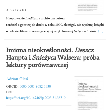
A b s t r a k t
Hauptowskie
ineditum
z archiwum autora:
rozdział z gotowej do druku w roku 1990, ale nigdy nie wydanej książki
(...)
o polskiej literaturze emigracyjnej zatytułowanej
Gałąź zachodnia
.
Imiona nieokreśloności.
Deszcz
Haupta i
Śnieżyca
Walsera: próba
lektury porównawczej
Adrian Gleń
ORCID:
0000-0001-8082-1930
DOI:
https://doi.org/10.14746/fp.2023.31.38719