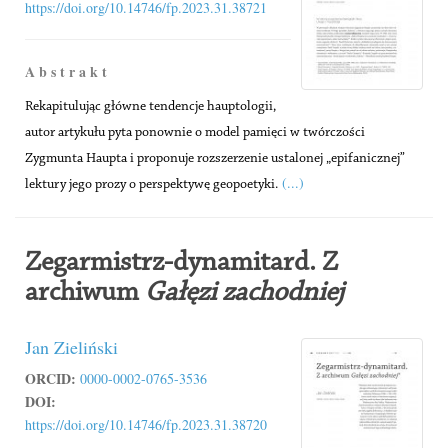
https://doi.org/10.14746/fp.2023.31.38721
A b s t r a k t
Rekapitulując główne tendencje hauptologii,
autor artykułu pyta ponownie o model pamięci w twórczości
Zygmunta Haupta i proponuje rozszerzenie ustalonej „epifanicznej”
(...)
lektury jego prozy o perspektywę geopoetyki.
Zegarmistrz-dynamitard. Z
archiwum
Gałęzi zachodniej
Jan Zieliński
ORCID:
0000-0002-0765-3536
DOI:
https://doi.org/10.14746/fp.2023.31.38720