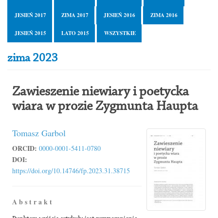
JESIEŃ 2017
ZIMA 2017
JESIEŃ 2016
ZIMA 2016
JESIEŃ 2015
LATO 2015
WSZYSTKIE
zima 2023
Zawieszenie niewiary i poetycka
wiara w prozie Zygmunta Haupta
Tomasz Garbol
ORCID:
0000-0001-5411-0780
DOI:
https://doi.org/10.14746/fp.2023.31.38715
A b s t r a k t