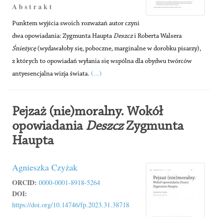
A b s t r a k t
Punktem wyjścia swoich rozważań autor czyni
dwa opowiadania: Zygmunta Haupta
Deszcz
i Roberta Walsera
Śnieżycę
(wydawałoby się, poboczne, marginalne w dorobku pisarzy),
z których to opowiadań wyłania się wspólna dla obydwu twórców
(...)
antyesencjalna wizja świata.
Pejzaż (nie)moralny. Wokół
opowiadania
Deszcz
Zygmunta
Haupta
Agnieszka Czyżak
ORCID:
0000-0001-8918-5264
DOI:
https://doi.org/10.14746/fp.2023.31.38718