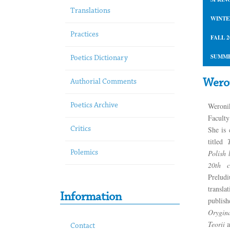
Translations
WINTE
Practices
FALL 2
SUMME
Poetics Dictionary
Wero
Authorial Comments
Weroni
Poetics Archive
Faculty
She is 
Critics
titled
Polish 
Polemics
20th c
Preludi
transla
Information
publ
Orygi
Teorii
a
Contact