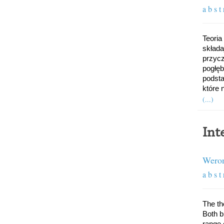
a b s t 
Teoria
składa
przycz
pogłęb
podsta
które 
(...)
Int
Weron
a b s t 
The th
Both b