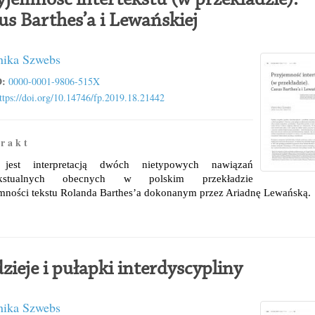
yjemność intertekstu (w przekładzie).
us Barthes’a i Lewańskiej
ika Szwebs
:
0000-0001-9806-515X
ttps://doi.org/10.14746/fp.2019.18.21442
 r a k t
 jest interpretacją dwóch nietypowych nawiązań
tekstualnych obecnych w polskim przekładzie
mności tekstu Rolanda Barthes’a dokonanym przez Ariadnę Lewańską.
zieje i pułapki interdyscypliny
ika Szwebs