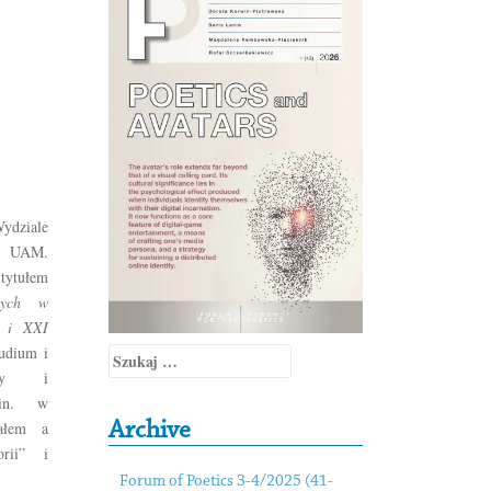
ydziale
ej UAM.
tytułem
znych w
X i XXI
udium i
Szukaj:
ady i
.in. w
Archive
nałem a
orii” i
Forum of Poetics 3-4/2025 (41-