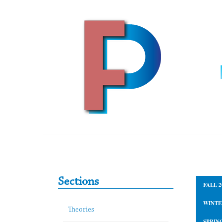
Skip to content
Primary Sidebar
Sections
FALL 2
WINTE
Theories
SPRING