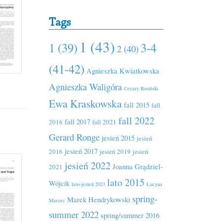
Tags
1 (43)
1 (39)
3-4
2 (40)
(41-42)
Agnieszka Kwiatkowska
Agnieszka Waligóra
Cezary Rosiński
Ewa Kraskowska
fall 2015
fall
fall 2022
fall 2017
2016
fall 2021
Gerard Ronge
jesień 2015
jesień
jesień 2017
2016
jesień 2019
jesień
jesień 2022
Joanna Grądziel-
2021
lato 2015
Wójcik
lato-jesień 2023
Lucyna
spring-
Marek Hendrykowski
Marzec
summer 2022
spring/summer 2016