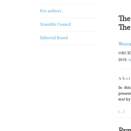
For authors
The 
Scientific Council
The
Editorial Board
Weron
ORCID
DOI:
h
A b s t 
In thi
present
text
by
(...)