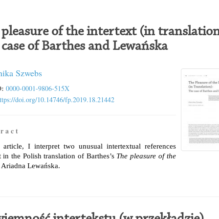
pleasure of the intertext (in translation
 case of Barthes and Lewańska
ika Szwebs
:
0000-0001-9806-515X
ttps://doi.org/10.14746/fp.2019.18.21442
r a c t
s article, I interpret two unusual intertextual references
 in the Polish translation of Barthes’s
The pleasure of the
 Ariadna Lewańska.