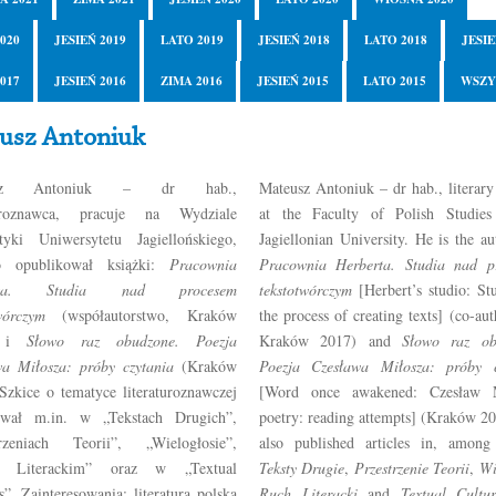
020
JESIEŃ 2019
LATO 2019
JESIEŃ 2018
LATO 2018
JESIE
017
JESIEŃ 2016
ZIMA 2016
JESIEŃ 2015
LATO 2015
WSZY
usz Antoniuk
usz Antoniuk – dr hab.,
Mateusz Antoniuk – dr hab., literary
turoznawca, pracuje na Wydziale
at the Faculty of Polish Studies
styki Uniwersytetu Jagiellońskiego,
Jagiellonian University. He is the au
io opublikował książki:
Pracownia
Pracownia Herberta. Studia nad p
erta. Studia nad procesem
tekstotwórczym
[Herbert’s studio: St
wórczym
(współautorstwo, Kraków
the process of creating texts] (co-aut
) i
Słowo raz obudzone. Poezja
Kraków 2017) and
Słowo raz ob
wa Miłosza: próby czytania
(Kraków
Poezja Czesława Miłosza: próby c
Szkice o tematyce literaturoznawczej
[Word once awakened: Czesław M
ował m.in. w „Tekstach Drugich”,
poetry: reading attempts] (Kraków 2
trzeniach Teorii”, „Wielogłosie”,
also published articles in, among 
u Literackim” oraz w „Textual
Teksty Drugie
,
Przestrzenie Teorii
,
Wi
s”. Zainteresowania: literatura polska
Ruch Literacki
and
Textual Cultur