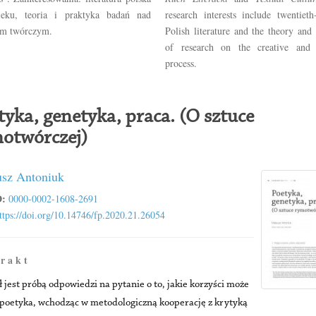
ku, teoria i praktyka badań nad
research interests include twentieth
em twórczym.
Polish literature and the theory and 
of research on the creative and 
process.
tyka, genetyka, praca. (O sztuce
otwórczej)
sz Antoniuk
:
0000-0002-1608-2691
ttps://doi.org/10.14746/fp.2020.21.26054
 r a k t
 jest próbą odpowiedzi na pytanie o to, jakie korzyści może
 poetyka, wchodząc w metodologiczną kooperację z krytyką