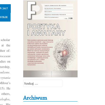
Ń 2017
STKIE
 scholar
 at the
thor of:
rocesem
udies on
horship,
udzone.
zytania
Szukaj:
iłosz’s
015). He
others,
Archiwum
elogłos
,
es
. His