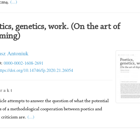
(...)
czną.
tics, genetics, work. (On the art of
ming)
sz Antoniuk
:
0000-0002-1608-2691
ttps://doi.org/10.14746/fp.2020.21.26054
 r a k t
icle attempts to answer the question of what the potential
s of a methodological cooperation between poetics and
(...)
 criticism are.