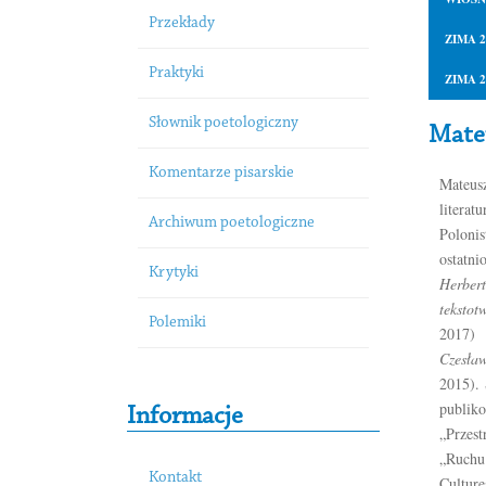
Przekłady
ZIMA 2
Praktyki
ZIMA 2
Słownik poetologiczny
Mate
Komentarze pisarskie
Mate
litera
Archiwum poetologiczne
Poloni
ostatn
Krytyki
Herb
tekstot
Polemiki
2017
Czesła
2015). 
publik
Informacje
„Przes
„Ruch
Kontakt
Culture