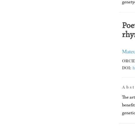
genety
Poe
rhy
Mateu
ORCID
DOI:
h
A b s t
The art
benefit
genetic