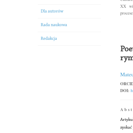
XX wie
Dla autorów
proces
Rada naukowa
Redakcja
Poe
rym
Mateu
ORCID
DOI:
h
A b s t
Artykuł
zyskać