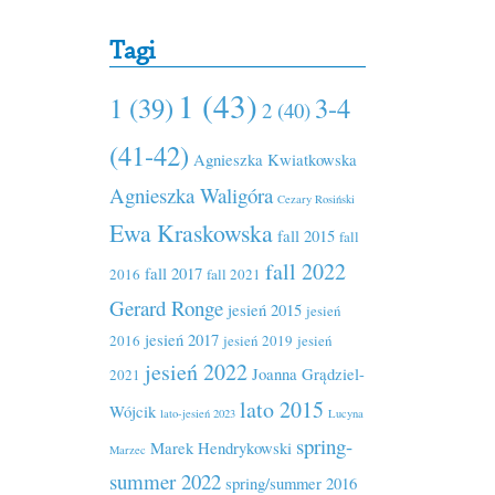
Tagi
1 (43)
1 (39)
3-4
2 (40)
(41-42)
Agnieszka Kwiatkowska
Agnieszka Waligóra
Cezary Rosiński
Ewa Kraskowska
fall 2015
fall
fall 2022
fall 2017
2016
fall 2021
Gerard Ronge
jesień 2015
jesień
jesień 2017
2016
jesień 2019
jesień
jesień 2022
Joanna Grądziel-
2021
lato 2015
Wójcik
lato-jesień 2023
Lucyna
spring-
Marek Hendrykowski
Marzec
summer 2022
spring/summer 2016