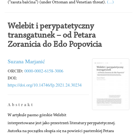
(...)
(“rasuta bašćina”) (under Ottoman and Venetian threat).
Welebit i perypatetyczny
transgatunek – od Petara
Zoranicia do Edo Popovicia
Suzana Marjanić
ORCID:
0000-0002-6158-3006
DOI:
https://doi.org/10.14746/fp.2021.24.30234
A b s t r a k t
W artykule pasmo górskie Welebit
interpretowane jest jako przestrzeń literatury perypatetycznej.
Autorka na początku skupia się na powieści pasterskiej Petara