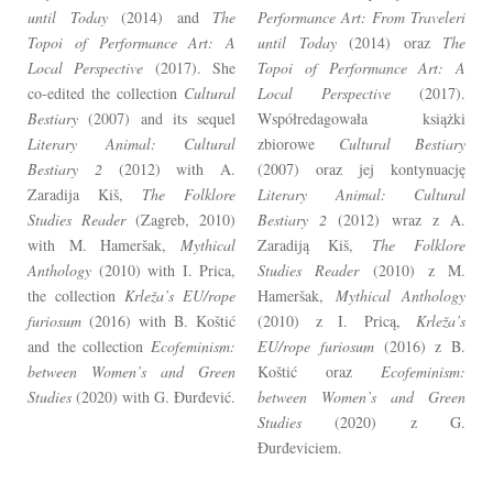
until Today
(2014) and
The
Performance Art: From Traveleri
Topoi of Performance Art: A
until Today
(2014) oraz
The
Local Perspective
(2017). She
Topoi of Performance Art: A
co-edited the collection
Cultural
Local Perspective
(2017).
Bestiary
(2007) and its sequel
Współredagowała książki
Literary Animal: Cultural
zbiorowe
Cultural Bestiary
Bestiary 2
(2012) with A.
(2007) oraz jej kontynuację
Zaradija Kiš,
The Folklore
Literary Animal: Cultural
Studies Reader
(Zagreb, 2010)
Bestiary 2
(2012) wraz z A.
with M. Hameršak,
Mythical
Zaradiją Kiš,
The Folklore
Anthology
(2010) with I. Prica,
Studies Reader
(2010) z M.
the collection
Krleža’s EU/rope
Hameršak,
Mythical Anthology
furiosum
(2016)
with B. Koštić
(2010) z I. Pricą,
Krleža’s
and the collection
Ecofeminism:
EU/rope furiosum
(2016) z B.
between Women’s and Green
Koštić oraz
Ecofeminism:
Studies
(2020) with G. Đurđević.
between Women’s and Green
Studies
(2020) z G.
Đurđeviciem.