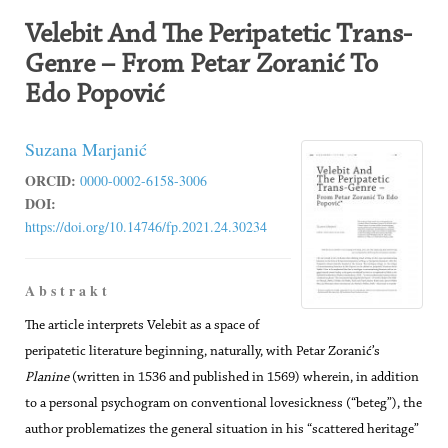
Velebit And The Peripatetic Trans-
Genre – From Petar Zoranić To
Edo Popović
Suzana Marjanić
ORCID:
0000-0002-6158-3006
DOI:
https://doi.org/10.14746/fp.2021.24.30234
A b s t r a k t
The article interprets Velebit as a space of
peripatetic literature beginning, naturally, with Petar Zoranić’s
Planine
(written in 1536 and published in 1569) wherein, in addition
to a personal psychogram on conventional lovesickness (“beteg”), the
author problematizes the general situation in his “scattered heritage”