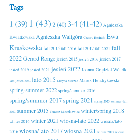
Tags
1 (43)
1 (39)
3-4 (41-42)
2 (40)
Agnieszka
Ewa
Agnieszka Waligóra
Kwiatkowska
Cezary Rosiński
Kraskowska
fall
fall 2015
fall 2017
fall 2016
fall 2021
2022
Gerard Ronge
jesień 2015
jesień 2017
jesień 2016
jesień 2022
Joanna Grądziel-Wójcik
jesień 2019
jesień 2021
lato 2015
Marek Hendrykowski
lato-jesień 2023
Lucyna Marzec
spring-summer 2022
spring/summer 2016
spring/summer 2017
spring 2021
spring 2023
summer-fall
summer 2015
winter/spring 2018
2023
Tomasz Mizerkiewicz
winter 2021
wiosna-lato 2022
wiosna/lato
winter 2016
wiosna/lato 2017
wiosna 2021
2016
wiosna 2023
wiosna