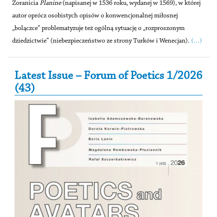
Zoranicia
Planine
(napisanej w 1536 roku, wydanej w 1569), w której
autor oprócz osobistych opisów o konwencjonalnej miłosnej
„bolączce” problematyzuje też ogólną sytuację o „rozproszonym
(...)
dziedzictwie” (niebezpieczeństwo ze strony Turków i Wenecjan).
Secondary Sidebar
Latest Issue – Forum of Poetics 1/2026
(43)