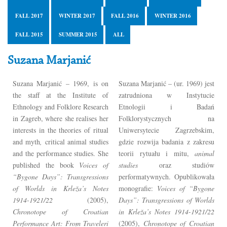
FALL 2017
WINTER 2017
FALL 2016
WINTER 2016
FALL 2015
SUMMER 2015
ALL
Suzana Marjanić
Suzana Marjanić – 1969, is on
Suzana Marjanić – (ur. 1969) jest
the staff at the Institute of
zatrudniona w Instytucie
Ethnology and Folklore Research
Etnologii i Badań
in Zagreb, where she realises her
Folklorystycznych na
interests in the theories of ritual
Uniwersytecie Zagrzebskim,
and myth
,
critical
animal studies
gdzie rozwija badania z zakresu
and the performance studies. She
teorii rytuału i mitu,
animal
published the book
Voices of
studies
oraz studiów
“Bygone Days”: Transgressions
performatywnych. Opublikowała
of Worlds in Krleža’s Notes
monografie:
Voices of “Bygone
1914-1921/22
(2005),
Days”: Transgressions of Worlds
Chronotope of Croatian
in Krleža’s Notes 1914-1921/22
Performance Art: From Traveleri
(2005),
Chronotope of Croatian