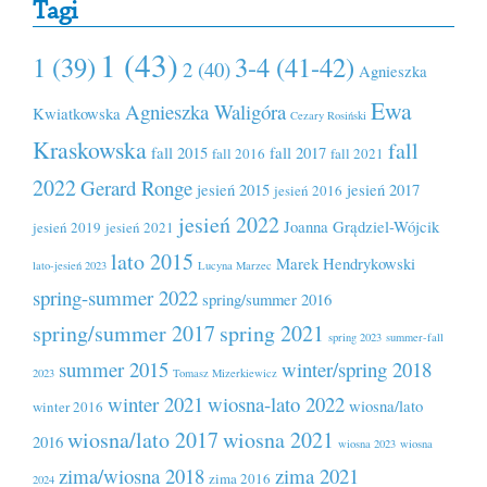
Tagi
1 (43)
1 (39)
3-4 (41-42)
2 (40)
Agnieszka
Ewa
Agnieszka Waligóra
Kwiatkowska
Cezary Rosiński
Kraskowska
fall
fall 2015
fall 2017
fall 2016
fall 2021
2022
Gerard Ronge
jesień 2015
jesień 2017
jesień 2016
jesień 2022
Joanna Grądziel-Wójcik
jesień 2019
jesień 2021
lato 2015
Marek Hendrykowski
lato-jesień 2023
Lucyna Marzec
spring-summer 2022
spring/summer 2016
spring/summer 2017
spring 2021
spring 2023
summer-fall
summer 2015
winter/spring 2018
2023
Tomasz Mizerkiewicz
winter 2021
wiosna-lato 2022
wiosna/lato
winter 2016
wiosna/lato 2017
wiosna 2021
2016
wiosna 2023
wiosna
zima/wiosna 2018
zima 2021
zima 2016
2024