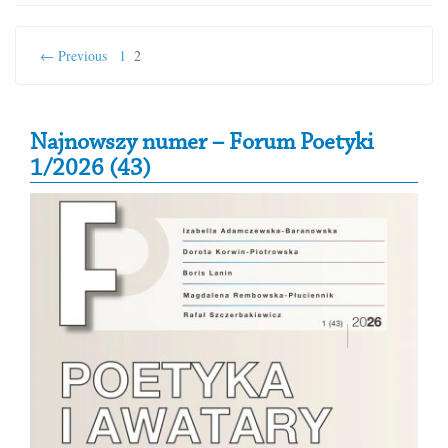
← Previous
1
2
Secondary Sidebar
Najnowszy numer – Forum Poetyki
1/2026 (43)