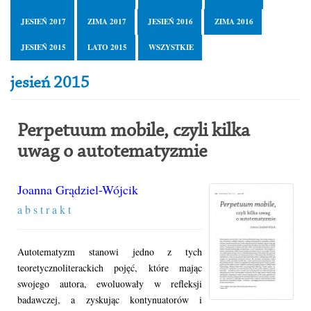
JESIEŃ 2017
ZIMA 2017
JESIEŃ 2016
ZIMA 2016
JESIEŃ 2015
LATO 2015
WSZYSTKIE
jesień 2015
Perpetuum mobile, czyli kilka
uwag o autotematyzmie
Joanna Grądziel-Wójcik
a b s t r a k t
Autotematyzm stanowi jedno z tych
teoretycznoliterackich pojęć, które mając
swojego autora, ewoluowały w refleksji
badawczej, a zyskując kontynuatorów i