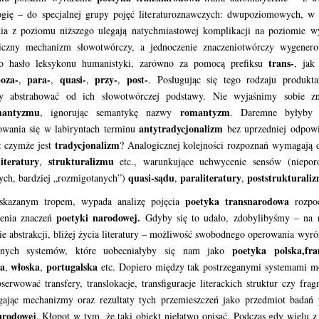
ogię – do specjalnej grupy pojęć literaturoznawczych: dwupoziomowych, w 
nia z poziomu niższego ulegają natychmiastowej komplikacji na poziomie w
iczny mechanizm słowotwórczy, a jednoczenie znaczeniotwórczy wygenero
trans-
no hasło leksykonu humanistyki, zarówno za pomocą prefiksu
, jak
oza-
para-
quasi-
przy-
post-
,
,
,
,
. Posługując się tego rodzaju produkta
 abstrahować od ich słowotwórczej podstawy. Nie wyjaśnimy sobie zn
mantyzmu
romantyzm
, ignorując semantykę nazwy
. Daremne byłyby 
antytradycjonalizm
owania się w labiryntach terminu
bez uprzedniej odpowi
tradycjonalizm
: czymże jest
? Analogicznej kolejności rozpoznań wymagają d
literatury
strukturalizmu
,
etc., warunkujące uchwycenie sensów (niepor
quasi-sądu
paraliteratury
poststrukturali
ych, bardziej „rozmigotanych”)
,
,
poetyka transnarodowa
skazanym tropem, wypada analizę pojęcia
rozpo
poetyki narodowej.
enia znaczeń
Gdyby się to udało, zdobylibyśmy – na 
e abstrakcji, bliżej życia literatury – możliwość swobodnego operowania wyr
poetyka polska,
fra
tnych systemów, które uobecniałyby się nam jako
ka
włoska
portugalska
,
,
etc. Dopiero między tak postrzeganymi systemami m
serwować transfery, translokacje, transfiguracje literackich struktur czy fra
egając mechanizmy oraz rezultaty tych przemieszczeń jako przedmiot badań
arodowej
. Kłopot w tym, że taki obiekt niełatwo opisać. Podczas gdy wielu z