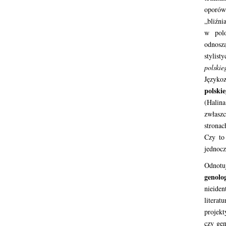
oporów
„bliźni
w polo
odnosz
stylis
polskie
Języko
polski
(Halin
zwłasz
stronac
Czy to
jednocz
Odnotu
genolo
nieide
literat
projekt
czy gen