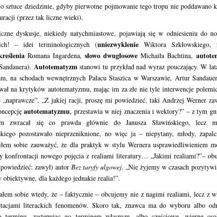
o sztuce dziedzinie, gdyby pierwotne pojmowanie tego tropu nie poddawano k
uracji (przez tak liczne wieki).
iczne dyskusje, niekiedy natychmiastowe, pojawiają się w odniesieniu do n
uniezwyklenie
kich! – idei terminologicznych (
Wiktora Szkłowskiego,
kreślenia
słowo dwugłosowe
autot
Romana Ingardena,
Michaiła Bachtina,
Autotematyzm
 Sandauera).
stanowi tu przykład nad wyraz pouczający. W lat
am, na schodach wewnętrznych Pałacu Staszica w Warszawie, Artur Sandauer
ał na krytyków autotematyzmu, mając im za złe nie tyle interwencje polemic
 „naprawcze”. „Z jakiej racji, proszę mi powiedzieć, taki Andrzej Werner za
autotematyzmu
oncepcję
, przestawia w niej znaczenia i wektory?” – z tym 
em zwracał się co prawda głównie do Janusza Sławińskiego, lecz mi
skiego pozostawało nieprzeniknione, no więc ja – niepytany, młody, zapal
iłem sobie zauważyć, że dla praktyk w stylu Wernera usprawiedliwieniem m
ty konfrontacji nowego pojęcia z realiami literatury… „Jakimi realiami?”– obu
 powiedzieć: zawył) autor
Bez taryfy ulgowej
. „Nie żyjemy w czasach pozytywi
 obiektywne, dla każdego jednakie realia!”.
łem sobie wtedy, że – faktycznie – obcujemy nie z nagimi realiami, lecz z 
retacjami literackich fenomenów. Skoro tak, znawca ma do wyboru albo odr
o terminu, zastępując go terminem własnym, albo częściowe, wierne oso