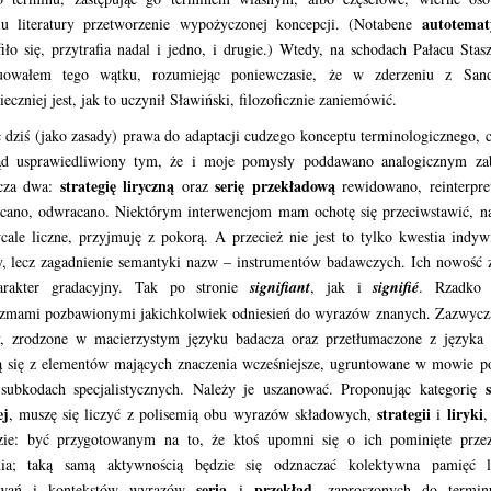
autotema
iu literatury przetworzenie wypożyczonej koncepcji. (Notabene
fiło się, przytrafia nadal i jedno, i drugie.) Wtedy, na schodach Pałacu Stasz
uowałem tego wątku, rozumiejąc poniewczasie, że w zderzeniu z San
ieczniej jest, jak to uczynił Sławiński, filozoficznie zaniemówić.
 dziś (jako zasady) prawa do adaptacji cudzego konceptu terminologicznego, c
ąd usprawiedliwiony tym, że i moje pomysły poddawano analogicznym za
strategię liryczną
serię przekładową
cza dwa:
oraz
rewidowano, reinterpre
cano, odwracano. Niektórym interwencjom mam ochotę się przeciwstawić, na
cale liczne, przyjmuję z pokorą. A przecież nie jest to tylko kwestia indyw
, lecz zagadnienie semantyki nazw – instrumentów badawczych. Ich nowość 
rakter gradacyjny. Tak po stronie
signifiant
, jak i
signifié
. Rzadko 
izmami pozbawionymi jakichkolwiek odniesień do wyrazów znanych. Zazwycz
y, zrodzone w macierzystym języku badacza oraz przetłumaczone z języka 
ą się z elementów mających znaczenia wcześniejsze, ugruntowane w mowie p
s
subkodach specjalistycznych. Należy je uszanować. Proponując kategorię
ej
strategii
liryki
, muszę się liczyć z polisemią obu wyrazów składowych,
i
,
zie: być przygotowanym na to, że ktoś upomni się o ich pominięte prze
nia; taką samą aktywnością będzie się odznaczać kolektywna pamięć l
seria
przekład
owań i kontekstów wyrazów
i
, zaproszonych do term