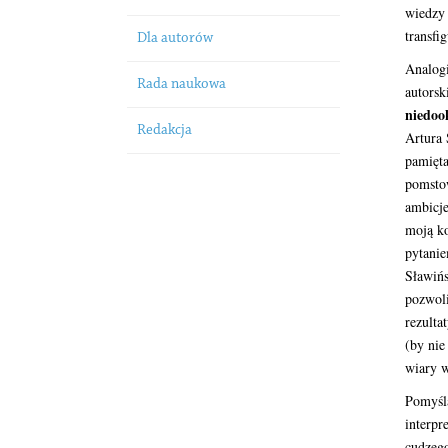
wiedzy 
transfig
Dla autorów
Analog
Rada naukowa
autors
niedoo
Redakcja
Artura
pamięt
pomstow
ambicje
moją k
pytani
Sławiń
pozwol
rezulta
(by nie
wiary w
Pomyśla
interp
cudzeg