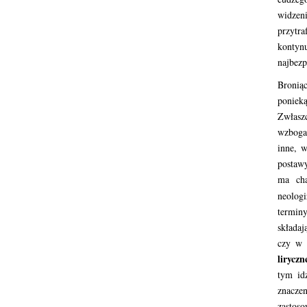
widzen
przytra
kontyn
najbezp
Broniąc
poniek
Zwłasz
wzboga
inne, w
postawy
ma cha
neolog
termin
składaj
czy w 
liryczn
tym id
znacze
zastos