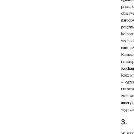
przeni
obserw
narodo
potężni
kolpor
wschodn
nam aż
Ramaza
reinte
Kochan
Różewic
– egze
transn
zachow
ameryk
wyprzed
3.
W języ