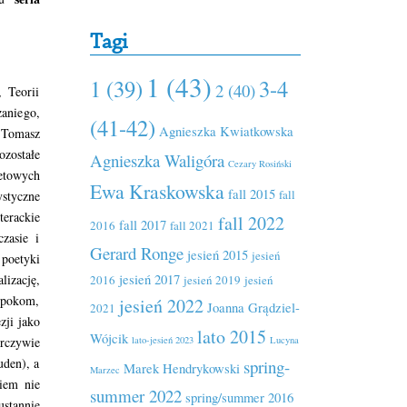
Tagi
1 (43)
1 (39)
3-4
2 (40)
 Teorii
aniego,
(41-42)
Agnieszka Kwiatkowska
 Tomasz
zostałe
Agnieszka Waligóra
Cezary Rosiński
etowych
Ewa Kraskowska
fall 2015
fall
ystyczne
erackie
fall 2022
fall 2017
2016
fall 2021
zasie i
Gerard Ronge
jesień 2015
jesień
poetyki
jesień 2017
izację,
2016
jesień 2019
jesień
epokom,
jesień 2022
Joanna Grądziel-
2021
zji jako
lato 2015
Wójcik
lato-jesień 2023
Lucyna
orczywie
uden), a
spring-
Marek Hendrykowski
Marzec
iem nie
summer 2022
spring/summer 2016
stannie