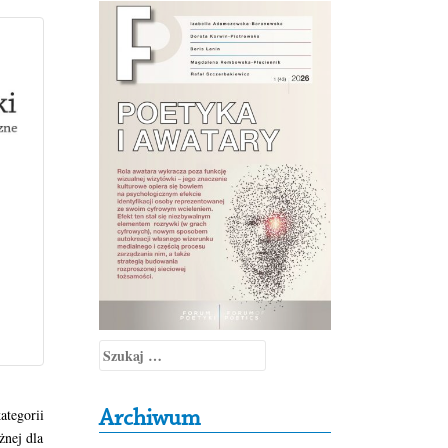
Szukaj:
tegorii
Archiwum
żnej dla