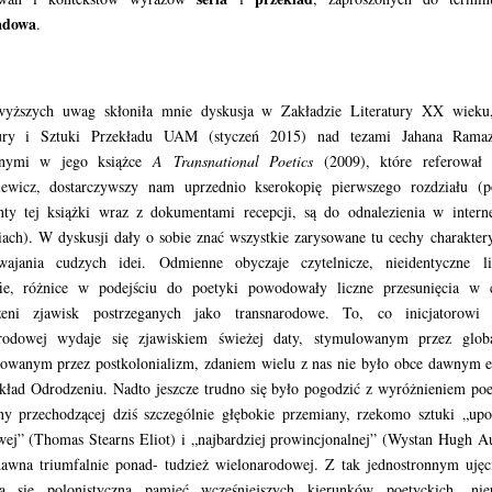
adowa
.
yższych uwag skłoniła mnie dyskusja w Zakładzie Literatury XX wieku,
tury i Sztuki Przekładu UAM (styczeń 2015) nad tezami Jahana Ramaz
onymi w jego książce
A Transnational Poetics
(2009), które referował
iewicz, dostarczywszy nam uprzednio kserokopię pierwszego rozdziału (po
nty tej książki wraz z dokumentami recepcji, są do odnalezienia w intern
iach). W dyskusji dały o sobie znać wszystkie zarysowane tu cechy charakter
wajania cudzych idei. Odmienne obyczaje czytelnicze, nieidentyczne lit
fie, różnice w podejściu do poetyki powodowały liczne przesunięcia w c
rzeni zjawisk postrzeganych jako transnarodowe. To, co inicjatorowi 
arodowej wydaje się zjawiskiem świeżej daty, stymulowanym przez global
kowanym przez postkolonializm, zdaniem wielu z nas nie było obce dawnym 
kład Odrodzeniu. Nadto jeszcze trudno się było pogodzić z wyróżnieniem poe
ny przechodzącej dziś szczególnie głębokie przemiany, rzekomo sztuki „up
ej” (Thomas Stearns Eliot) i „najbardziej prowincjonalnej” (Wystan Hugh A
dawna triumfalnie ponad- tudzież wielonarodowej. Z tak jednostronnym ujęc
ła się polonistyczna pamięć wcześniejszych kierunków poetyckich, nieu