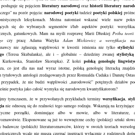
literatury narodowej
historii literatury narod
 posługuje się pojęciem
oraz
narodowej poetyki
poetyki polskiej
aczego” na pozór pojęcia:
tudzież
próżno
nistycznych leksykonach. Można natomiast wskazać wiele nazw pokr
ących się do wybranych segmentów i/lub aspektów poetyki: wersyfikac
tycznych, gatunkowych. Mam na myśli rozprawę Marii Dłuskiej
Próba teorii
go
czy pracę Adama Ważyka
Adam Mickiewicz a wersyfikacja na
stylistyk
znawcy nie zgłaszają wątpliwości w kwestii istnienia nie tylko
ego
stylistyk
(Teresa Skubalanka), ale i – globalnie – dziedziny zwanej
polską genologię lingwisty
a Kurkowska, Stanisław Skorupka). Z kolei
cza, co jest dla nas nad wyraz istotne, polską genologię literacką znajdz
h tytułowych antologii zredagowanych przez Romualda Cudaka i Danutę Osta
 przypadek, że nie budzi wątpliwości „narodowość” potężnych działów poe
eśnie poetyka jako całość wymyka się narodowym kwantyfikatorom?
wersyfikacja
styl
jmy tymczasem, że w przywołanych przykładach terminy
,
gia
nie odnoszą się do realności tego samego rodzaju. Wskazują na krzyżujące 
ntyczne porządki, dominujące albo w mowie, albo w literaturze,
uroznawstwie. Eksponowane są już to wewnętrzne cechy (polskiej) sztuki słowa
y badawcze (polskich) literaturoznawców, którzy w swoich teoriach wersolo
ologicznych wcale nie muszą czerpać inspiracji wyłącznie z rodzimych doś