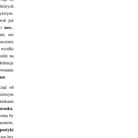
których
yższym.
wał już
neo-
 i
,
mi, nie
aczenia
wysiłki
edzi na
efinicje
ównanie
zmu
.
cząć od
niższym
óżnikami
ncuska
,
ożna by
gmentów,
poetyki
 nas bez