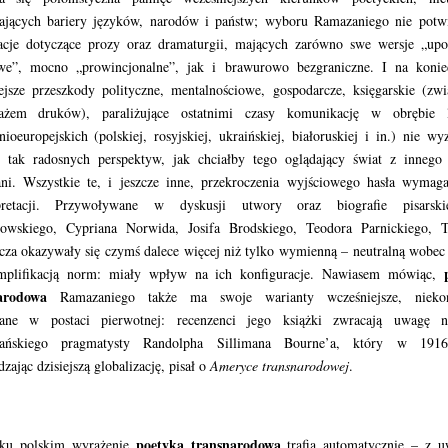
kających bariery języków, narodów i państw; wyboru Ramazaniego nie potwi
acje dotyczące prozy oraz dramaturgii, mających zarówno swe wersje „upo
we”, mocno „prowincjonalne”, jak i brawurowo bezgraniczne. I na konie
ejsze przeszkody polityczne, mentalnościowe, gospodarcze, księgarskie (zw
tażem druków), paraliżujące ostatnimi czasy komunikację w obrębie li
ioeuropejskich (polskiej, rosyjskiej, ukraińskiej, białoruskiej i in.) nie wy
 tak radosnych perspektyw, jak chciałby tego oglądający świat z innego 
ni. Wszystkie te, i jeszcze inne, przekroczenia wyjściowego hasła wymaga
rpretacji. Przywoływane w dyskusji utwory oraz biografie pisarsk
owskiego, Cypriana Norwida, Josifa Brodskiego, Teodora Parnickiego, T
za okazywały się czymś dalece więcej niż tylko wymienną – neutralną wobe
mplifikacją norm: miały wpływ na ich konfiguracje. Nawiasem mówiąc,
arodowa
Ramazaniego także ma swoje warianty wcześniejsze, niekon
ane w postaci pierwotnej: recenzenci jego książki zwracają uwagę n
ańskiego pragmatysty Randolpha Sillimana Bourne’a, który w 191
zając dzisiejszą globalizację, pisał o
Ameryce transnarodowej
.
poetyka transnarodowa
ku polskim wyrażenie
trafia automatycznie – z u