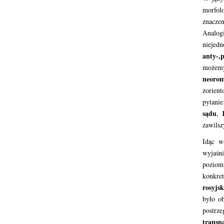
morfol
znacze
Analog
niejed
anty-,
p
możemy
neoro
zorient
pytanie
sądu
,
zawilsz
Idąc w
wyjaśni
poziomi
konkre
rosyjs
było ob
postrz
transn