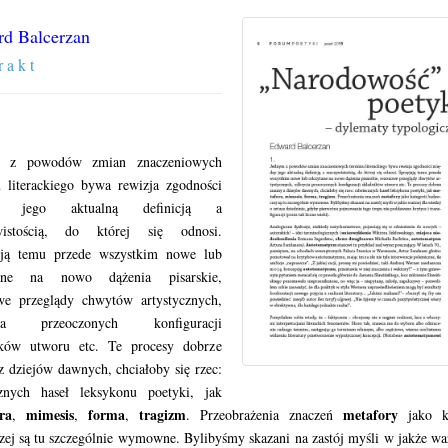
d Balcerzan
r a k t
m z powodów zmian znaczeniowych
 literackiego bywa rewizja zgodności
y jego aktualną definicją a
wistością, do której się odnosi.
ają temu przede wszystkim nowe lub
tane na nowo dążenia pisarskie,
we przeglądy chwytów artystycznych,
cia przeoczonych konfiguracji
ików utworu etc. Te procesy dobrze
 dziejów dawnych, chciałoby się rzec:
znych haseł leksykonu poetyki, jak
ra
mimesis
forma
tragizm
metafory
,
,
,
. Przeobrażenia znaczeń
jako ka
ej są tu szczególnie wymowne. Bylibyśmy skazani na zastój myśli w jakże wa