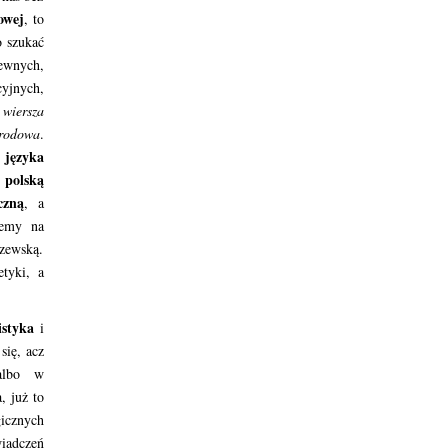
owej
, to
 szukać
ewnych,
yjnych,
 wiersza
rodowa
.
i języka
ą polską
czną
, a
iemy na
szewską.
tyki, a
istyka
i
się, acz
 albo w
, już to
gicznych
wiadczeń