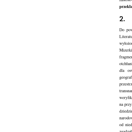
przekł
2.
Do pow
Litera
wyłoż
Mizerk
fragme
otchłan
dla os
geogra
przest
transn
weryfi
na przy
dziedzi
narodow
od nie
zgadza