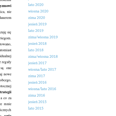
tyzmowi
lato 2020
ica, nie
wiosna 2020
dauerem
zima 2020
jesień 2019
lato 2019
zuję się
zima/wiosna 2019
biegom.
towano,
jesień 2018
tomiast
lato 2018
idualnej
zima/wiosna 2018
z reguły
jesień 2017
są one
wiosna/lato 2017
aj nowe
zima 2017
obcego,
jesień 2016
otocznej
wiosna/lato 2016
trategii
zima 2016
 a co za
jesień 2015
ze mnie
lato 2015
icznych
seria
inu