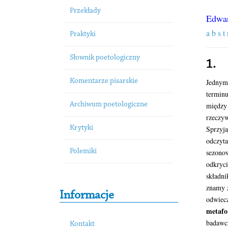
Przekłady
Edwar
a b s t 
Praktyki
Słownik poetologiczny
1.
Komentarze pisarskie
Jedny
terminu
Archiwum poetologiczne
międz
rzeczy
Krytyki
Sprzyj
odczy
Polemiki
sezono
odkry
składn
znamy z
Informacje
odwiec
metafo
badawcz
Kontakt