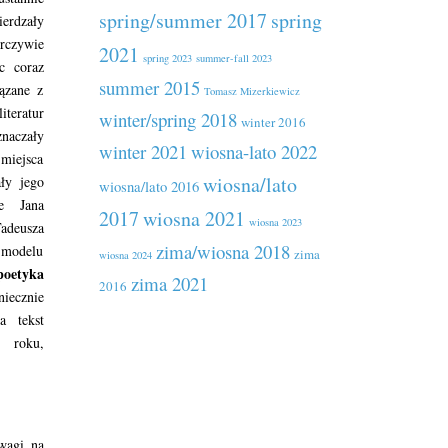
spring/summer 2017
spring
erdzały
rczywie
2021
spring 2023
summer-fall 2023
c coraz
summer 2015
iązane z
Tomasz Mizerkiewicz
teratur
winter/spring 2018
winter 2016
znaczały
winter 2021
wiosna-lato 2022
miejsca
wiosna/lato
ły jego
wiosna/lato 2016
ie Jana
2017
wiosna 2021
wiosna 2023
adeusza
zima/wiosna 2018
c modelu
zima
wiosna 2024
poetyka
zima 2021
2016
iecznie
a tekst
6 roku,
wagi na