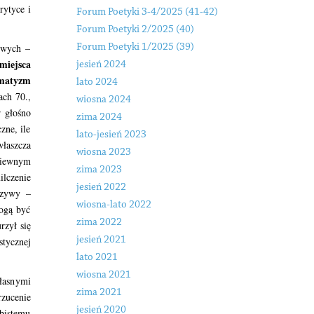
rytyce i
Forum Poetyki 3-4/2025 (41-42)
Forum Poetyki 2/2025 (40)
owych –
Forum Poetyki 1/2025 (39)
miejsca
jesień 2024
ematyzm
lato 2024
ach 70.,
wiosna 2024
 głośno
zima 2024
zne, ile
lato-jesień 2023
właszcza
wiosna 2023
gniewnym
zima 2023
lczenie
jesień 2022
czywy –
wiosna-lato 2022
ogą być
zima 2022
rzył się
jesień 2021
stycznej
lato 2021
wiosna 2021
własnymi
zima 2021
zucenie
jesień 2020
bistemu