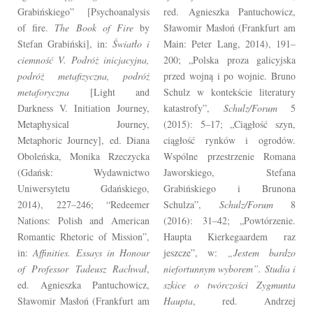
Grabińskiego” [Psychoanalysis
red. Agnieszka Pantuchowicz,
of fire.
The Book of Fire
by
Sławomir Masłoń (Frankfurt am
Stefan Grabiński], in:
Światło i
Main: Peter Lang, 2014), 191–
ciemność V. Podróż inicjacyjna,
200; „Polska proza galicyjska
podróż metafizyczna, podróż
przed wojną i po wojnie. Bruno
metaforyczna
[Light and
Schulz w kontekście literatury
Darkness V. Initiation Journey,
katastrofy”,
Schulz/Forum
5
Metaphysical Journey,
(2015): 5–17; „Ciągłość szyn,
Metaphoric Journey], ed. Diana
ciągłość rynków i ogrodów.
Oboleńska, Monika Rzeczycka
Wspólne przestrzenie Romana
(Gdańsk: Wydawnictwo
Jaworskiego, Stefana
Uniwersytetu Gdańskiego,
Grabińskiego i Brunona
2014), 227–246; “Redeemer
Schulza”,
Schulz/Forum
8
Nations: Polish and American
(2016): 31–42; „Powtórzenie.
Romantic Rhetoric of Mission”,
Haupta Kierkegaardem raz
in:
Affinities. Essays in Honour
jeszcze”, w:
„Jestem bardzo
of Professor Tadeusz Rachwał
,
niefortunnym wyborem”. Studia i
ed. Agnieszka Pantuchowicz,
szkice o twórczości Zygmunta
Sławomir Masłoń (Frankfurt am
Haupta
, red. Andrzej