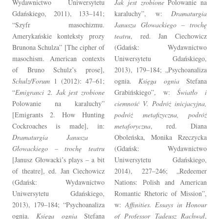
Wydawnictwo Uniwersytetu
Jak jest zrobione
Polowanie na
Gdańskiego, 2011), 133–141;
karaluchy”, w:
Dramaturgia
“Szyfr masochizmu.
Janusza Głowackiego – trochę
Amerykańskie konteksty prozy
teatru
, red. Jan Ciechowicz
Brunona Schulza” [The cipher of
(Gdańsk: Wydawnictwo
masochism. American contexts
Uniwersytetu Gdańskiego,
of Bruno Schulz’s prose],
2013), 179–184; „Psychoanaliza
Schulz/Forum
1 (2012): 47–61;
ognia.
Księga ognia
Stefana
“
Emigranci 2. Jak jest zrobione
Grabińskiego”, w:
Światło i
Polowanie na karaluchy”
ciemność V. Podróż inicjacyjna,
[Emigrants 2. How Hunting
podróż metafizyczna, podróż
Cockroaches is made], in:
metaforyczna
, red. Diana
Dramaturgia Janusza
Oboleńska, Monika Rzeczycka
Głowackiego – trochę teatru
(Gdańsk: Wydawnictwo
[Janusz Głowacki’s plays – a bit
Uniwersytetu Gdańskiego,
of theatre], ed. Jan Ciechowicz
2014), 227–246; „Redeemer
(Gdańsk: Wydawnictwo
Nations: Polish and American
Uniwersytetu Gdańskiego,
Romantic Rhetoric of Mission”,
2013), 179–184; “Psychoanaliza
w:
Affinities. Essays in Honour
ognia.
Księga ognia
Stefana
of Professor Tadeusz Rachwał
,