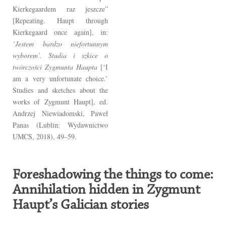
Kierkegaardem raz jeszcze”
[Repeating. Haupt through
Kierkegaard once again], in:
‘Jestem bardzo niefortunnym
wyborem’. Studia i szkice o
twórczości Zygmunta Haupta
[‘I
am a very unfortunate choice.’
Studies and sketches about the
works of Zygmunt Haupt], ed.
Andrzej Niewiadomski, Paweł
Panas (Lublin: Wydawnictwo
UMCS, 2018), 49–59.
Foreshadowing the things to come:
Annihilation hidden in Zygmunt
Haupt’s Galician stories