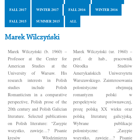
FALL 2017
WINTER 2017
FALL 2016
WINTER 2016
FALL 2015
SUMMER 2015
ALL
Marek Wilczyński
Marek Wilczyński (b. 1960) –
Marek Wilczyński (ur. 1960) –
Professor at the Center for
prof. dr hab., pracownik
American Studies at the
Ośrodka Studiów
University of Warsaw. His
Amerykańskich Uniwersytetu
research interests in Polish
Warszawskiego. Zainteresowania
studies include Polish
polonistyczne obejmują
Romanticism in a comparative
romantyzm polski w
perspective, Polish prose of the
perspektywie porównawczej,
20th century and Polish Galician
prozę polską XX wieku oraz
literature. Selected publications
polską literaturę galicyjską.
on Polish literature: “Zasypie
Wybrane publikacje
wszystko, zawieje…? Pisanie
polonistyczne: „Zasypie
kresów Włodzimierza
wszystko, zawieje…? Pisanie