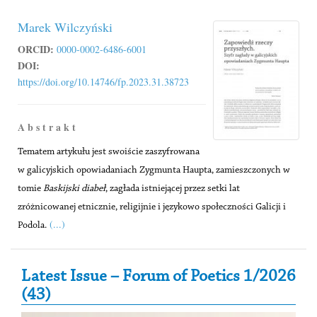
Marek Wilczyński
ORCID:
0000-0002-6486-6001
DOI:
https://doi.org/10.14746/fp.2023.31.38723
A b s t r a k t
Tematem artykułu jest swoiście zaszyfrowana
w galicyjskich opowiadaniach Zygmunta Haupta, zamieszczonych w
tomie
Baskijski diabeł
, zagłada istniejącej przez setki lat
zróżnicowanej etnicznie, religijnie i językowo społeczności Galicji i
(...)
Podola.
Secondary Sidebar
Latest Issue – Forum of Poetics 1/2026
(43)