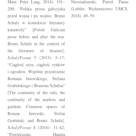
Main: Peter Lang, 2014), 191–
Niewiadomski, Paweł Panas
200; “Polska proza galicyjska
(Lublin: Wydawnictwo UMCS,
przed wojną i po wojnie. Bruno
2018), 49–59.
Schulz w kontekście literatury
katastrofy” [Polish Galician
prose before and after the war.
Bruno Schulz in the context of
the literature of disaster],
Schulz/Forum
5 (2015): 5–17;
“Ciągłość szyn, ciągłość rynków
i ogrodów. Wspólne przestrzenie
Romana Jaworskiego, Stefana
Grabińskiego i Brunona Schulza”
[The continuity of the rails, the
continuity of the markets and
gardens. Common spaces of
Roman Jaworski, Stefan
Grabiński and Bruno Schulz],
Schulz/Forum
8 (2016): 31–42;
“Powtórzenie. Haupta