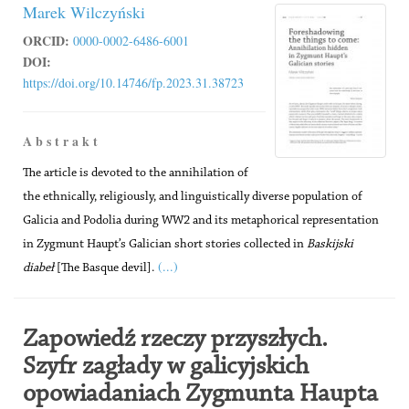
Marek Wilczyński
ORCID:
0000-0002-6486-6001
DOI:
https://doi.org/10.14746/fp.2023.31.38723
A b s t r a k t
The article is devoted to the annihilation of
the ethnically, religiously, and linguistically diverse population of
Galicia and Podolia during WW2 and its metaphorical representation
in Zygmunt Haupt’s Galician short stories collected in
Baskijski
(...)
diabeł
[The Basque devil].
Zapowiedź rzeczy przyszłych.
Szyfr zagłady w galicyjskich
opowiadaniach Zygmunta Haupta