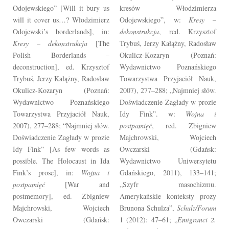
Odojewskiego” [Will it bury us
kresów Włodzimierza
will it cover us…? Włodzimierz
Odojewskiego”, w:
Kresy –
Odojewski’s borderlands], in:
dekonstrukcja
, red. Krzysztof
Kresy – dekonstrukcja
[The
Trybuś, Jerzy Kałążny, Radosław
Polish Borderlands –
Okulicz-Kozaryn (Poznań:
deconstruction], ed. Krzysztof
Wydawnictwo Poznańskiego
Trybuś, Jerzy Kałążny, Radosław
Towarzystwa Przyjaciół Nauk,
Okulicz-Kozaryn (Poznań:
2007), 277–288; „Najmniej słów.
Wydawnictwo Poznańskiego
Doświadczenie Zagłady w prozie
Towarzystwa Przyjaciół Nauk,
Idy Fink”. w:
Wojna i
2007), 277–288; “Najmniej słów.
postpamięć
, red. Zbigniew
Doświadczenie Zagłady w prozie
Majchrowski, Wojciech
Idy Fink” [As few words as
Owczarski (Gdańsk:
possible. The Holocaust in Ida
Wydawnictwo Uniwersytetu
Fink’s prose], in:
Wojna i
Gdańskiego, 2011), 133–141;
postpamięć
[War and
„Szyfr masochizmu.
postmemory], ed. Zbigniew
Amerykańskie konteksty prozy
Majchrowski, Wojciech
Brunona Schulza”,
Schulz/Forum
Owczarski (Gdańsk:
1 (2012): 47–61; „
Emigranci 2.