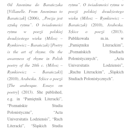
Od Anonima do Barańczaka
rytmu”. O świadomości rytmu w
[
Villanelle. From Anonimus to
poezji polskiej dwudziestego
Barańczak
] (2006),
„Poezja jest
wieku (Miłosz – Rymkiewicz –
sztuką rytmu”. O świadomości
Barańczak)
(2010),
Arabeska.
rytmu w poezji polskiej
Szkice o poezji
(2013).
dwudziestego wieku (Miłosz –
Publikowała m.in. w
Rymkiewicz – Barańczak)
[
Poetry
„Pamiętniku Literackim”,
is the art of rhyme. On the
„Poznańskich Studiach
awareness of rhyme in Polish
Polonistycznych”, „Acta
poetry of the 20th c. (Miłosz –
Universitatis Lodziensis”,
Rymkiewicz – Barańczak
)]
„Ruchu Literackim”, „Śląskich
(2010),
Arabeska. Szkice o poezji
Studiach Polonistycznych”.
[
The arabesque. Essays on
poetry
] (2013). She published,
e.g. in “Pamiętnik Literacki”,
“Poznańskie Studia
Polonistyczne”, “Acta
Universitatis Lodziensis”, “Ruch
Literacki”, “Śląskich Studia