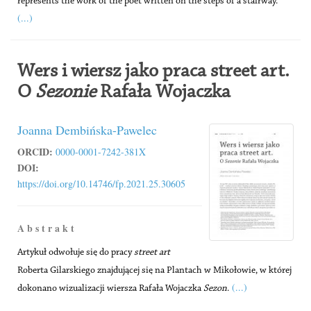
represents the work of the poet written on the steps of a stairway.
(...)
Wers i wiersz jako praca street art.
O
Sezonie
Rafała Wojaczka
Joanna Dembińska-Pawelec
ORCID:
0000-0001-7242-381X
DOI:
https://doi.org/10.14746/fp.2021.25.30605
A b s t r a k t
Artykuł odwołuje się do pracy
street art
Roberta Gilarskiego znajdującej się na Plantach w Mikołowie, w której
(...)
dokonano wizualizacji wiersza Rafała Wojaczka
Sezon
.