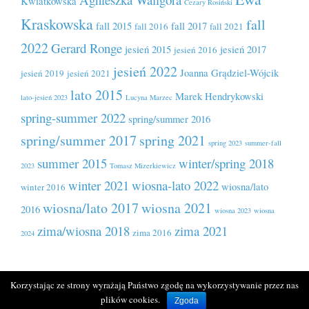
Kwiatkowska
Cezary Rosiński
Kraskowska
fall
fall 2015
fall 2017
fall 2016
fall 2021
2022
Gerard Ronge
jesień 2015
jesień 2017
jesień 2016
jesień 2022
Joanna Grądziel-Wójcik
jesień 2019
jesień 2021
lato 2015
Marek Hendrykowski
lato-jesień 2023
Lucyna Marzec
spring-summer 2022
spring/summer 2016
spring/summer 2017
spring 2021
spring 2023
summer-fall
summer 2015
winter/spring 2018
2023
Tomasz Mizerkiewicz
winter 2021
wiosna-lato 2022
wiosna/lato
winter 2016
wiosna/lato 2017
wiosna 2021
2016
wiosna 2023
wiosna
zima/wiosna 2018
zima 2021
zima 2016
2024
Korzystając ze strony wyrażają Państwo zgodę na wykorzystywanie przez nas
plików cookies.
Copyright © 2026.
Zgoda