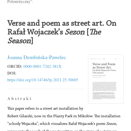
Polonistyczny”.
Verse and poem as street art. On
Rafał Wojaczek’s
Sezon
[
The
Season
]
Joanna Dembińska-Pawelec
ORCID:
0000-0001-7242-381X
DOI:
https://doi.org/10.14746/fp.2021.25.30605
A b s t r a k t
This paper refers to a street art installation by
Robert Gilarski, now in the Planty Park in Mikołów. The installation
“schody Wojaczka”, which visualizes Rafał Wojaczek’s poem
Sezon,