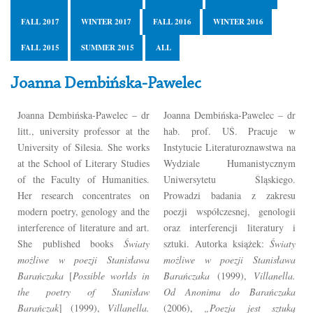
FALL 2017
WINTER 2017
FALL 2016
WINTER 2016
FALL 2015
SUMMER 2015
ALL
Joanna Dembińska-Pawelec
Joanna Dembińska-Pawelec – dr
Joanna Dembińska-Pawelec – dr
litt., university professor at the
hab. prof. UŚ. Pracuje w
University of Silesia. She works
Instytucie Literaturoznawstwa na
at the School of Literary Studies
Wydziale Humanistycznym
of the Faculty of Humanities.
Uniwersytetu Śląskiego.
Her research concentrates on
Prowadzi badania z zakresu
modern poetry, genology and the
poezji współczesnej, genologii
interference of literature and art.
oraz interferencji literatury i
She published books
Światy
sztuki. Autorka książek:
Światy
możliwe w poezji Stanisława
możliwe w poezji Stanisława
Barańczaka
[
Possible worlds in
Barańczaka
(1999),
Villanella.
the poetry of Stanisław
Od Anonima do Barańczaka
Barańczak
] (1999),
Villanella.
(2006),
„Poezja jest sztuką