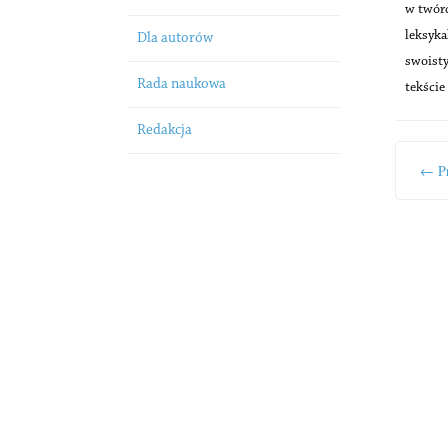
w twórc
leksyka
Dla autorów
swoist
Rada naukowa
tekście
Redakcja
← Pr