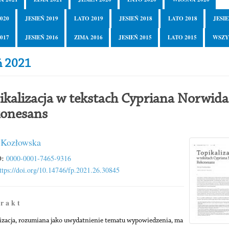
020
JESIEŃ 2019
LATO 2019
JESIEŃ 2018
LATO 2018
JESIE
017
JESIEŃ 2016
ZIMA 2016
JESIEŃ 2015
LATO 2015
WSZY
ń 2021
ikalizacja w tekstach Cypriana Norwida
onesans
 Kozłowska
:
0000-0001-7465-9316
ttps://doi.org/10.14746/fp.2021.26.30845
 r a k t
izacja, rozumiana jako uwydatnienie tematu wypowiedzenia, ma