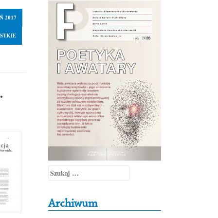
Ń 2017
STKIE
.
Szukaj:
Archiwum