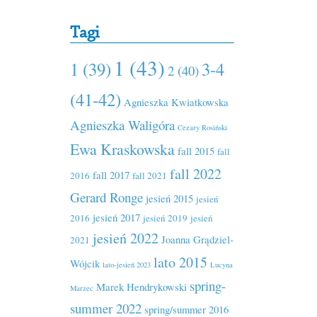
Tagi
1 (43)
1 (39)
3-4
2 (40)
(41-42)
Agnieszka Kwiatkowska
Agnieszka Waligóra
Cezary Rosiński
Ewa Kraskowska
fall 2015
fall
fall 2022
fall 2017
2016
fall 2021
Gerard Ronge
jesień 2015
jesień
jesień 2017
2016
jesień 2019
jesień
jesień 2022
Joanna Grądziel-
2021
lato 2015
Wójcik
lato-jesień 2023
Lucyna
spring-
Marek Hendrykowski
Marzec
summer 2022
spring/summer 2016