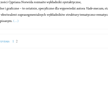
zości Cypriana Norwida rozmaite wykładniki syntaktyczne,
lne i graficzne – te ostatnie, specyficzne dla wypowiedzi autora
Vade-mecum
, s
y ekwiwalent suprasegmentalnych wykładników struktury tematyczno-rematyc
(...)
 pisanym.
evious
1
2