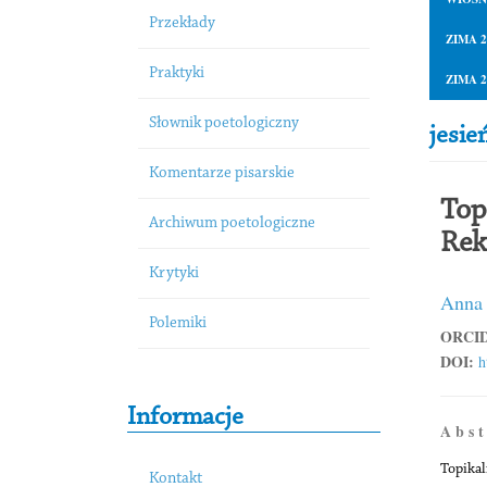
Przekłady
ZIMA 2
Praktyki
ZIMA 2
Słownik poetologiczny
jesie
Komentarze pisarskie
Top
Archiwum poetologiczne
Rek
Krytyki
Anna
Polemiki
ORCID
DOI:
h
Informacje
A b s t
Topikal
Kontakt