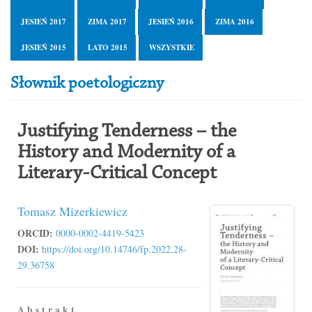
JESIEŃ 2017
ZIMA 2017
JESIEŃ 2016
ZIMA 2016
JESIEŃ 2015
LATO 2015
WSZYSTKIE
Słownik poetologiczny
Justifying Tenderness – the
History and Modernity of a
Literary-Critical Concept
Tomasz Mizerkiewicz
ORCID:
0000-0002-4419-5423
DOI:
https://doi.org/10.14746/fp.2022.28-
29.36758
A b s t r a k t