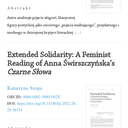
A b s t r a k t
Autor analizuje pojęcie alegorii, klasycznej
figury poetyckiej, jako swoistego „pojęcia wędrującego”, przydatnego i
(...)
modnego w dzisiejszej krytyce literackiej.
Extended Solidarity: A Feminist
Reading of Anna Świrszczyńska’s
Czarne Słowa
Katarzyna Szopa
ORCID:
0000-0002-5880-092X
DOI:
https://doi.org/10.14746/fp.2022.28-
29.36754