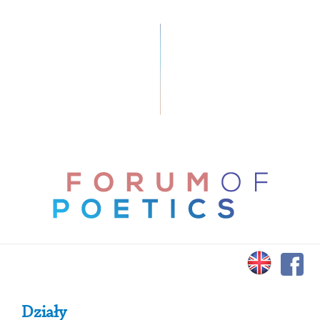
Primary Sidebar
Działy