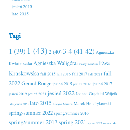
jesień 2015
lato 2015
Tagi
1 (43)
1 (39)
3-4 (41-42)
2 (40)
Agnieszka
Ewa
Agnieszka Waligóra
Kwiatkowska
Cezary Rosiński
Kraskowska
fall
fall 2015
fall 2017
fall 2016
fall 2021
2022
Gerard Ronge
jesień 2015
jesień 2017
jesień 2016
jesień 2022
Joanna Grądziel-Wójcik
jesień 2019
jesień 2021
lato 2015
Marek Hendrykowski
lato-jesień 2023
Lucyna Marzec
spring-summer 2022
spring/summer 2016
spring/summer 2017
spring 2021
spring 2023
summer-fall