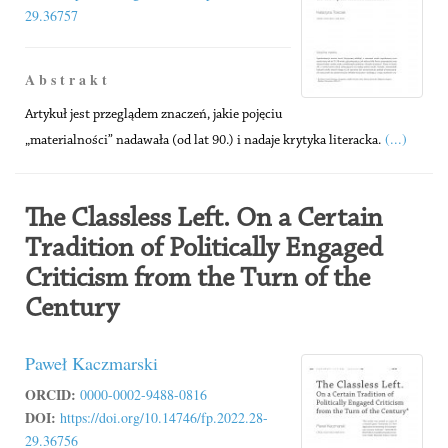
29.36757
A b s t r a k t
Artykuł jest przeglądem znaczeń, jakie pojęciu
(...)
„materialności” nadawała (od lat 90.) i nadaje krytyka literacka.
The Classless Left. On a Certain
Tradition of Politically Engaged
Criticism from the Turn of the
Century
Paweł Kaczmarski
ORCID:
0000-0002-9488-0816
DOI:
https://doi.org/10.14746/fp.2022.28-
29.36756