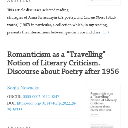
A b s t r a k t
This article discusses selected reading
strategies of Anna Świrszczyńska’s poetry, and
Czarne Słowa
[Black
words] (1967) in particular, a collection which, in my reading,
(...)
presents the intersections between gender, race and class.
Romanticism as a “Travelling”
Notion of Literary Criticism.
Discourse about Poetry after 1956
Sonia Nowacka
ORCID:
0000-0002-0112-5847
DOI:
https://doi.org/10.14746/fp.2022.28-
29.36753
A b s t r a k t