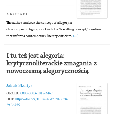
A b s t r a k t
The author analyses the concept of allegory, a
classical poetic figure, as a kind of a “travelling concept,” a notion
(...)
that informs contemporary literary criticism.
I tu też jest alegoria:
krytycznoliterackie zmagania z
nowoczesną alegorycznością
Jakub Skurtys
ORCID:
0000-0003-1018-4467
DOI:
https://doi.org/10.14746/fp.2022.28-
29.36755