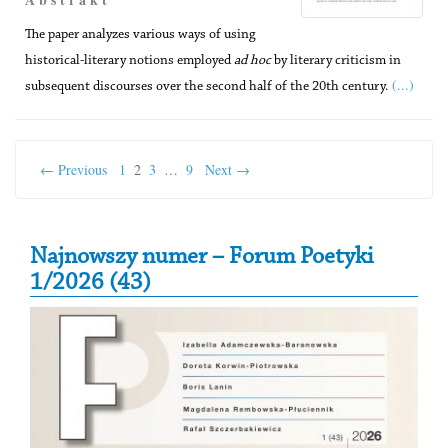
The paper analyzes various ways of using
historical-literary notions employed
ad hoc
by literary criticism in
(...)
subsequent discourses over the second half of the 20th century.
← Previous
1
2
3
…
9
Next →
Secondary Sidebar
Najnowszy numer – Forum Poetyki
1/2026 (43)