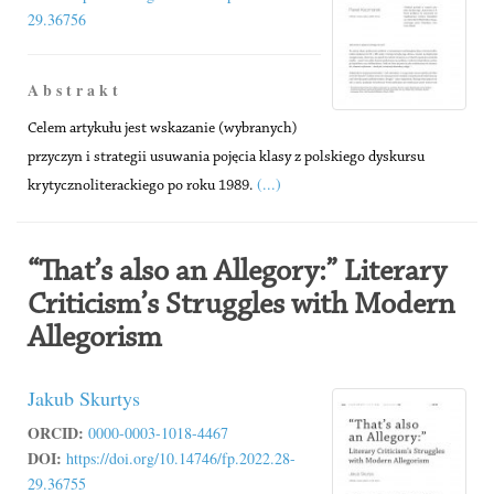
29.36756
A b s t r a k t
Celem artykułu jest wskazanie (wybranych)
przyczyn i strategii usuwania pojęcia klasy z polskiego dyskursu
(...)
krytycznoliterackiego po roku 1989.
“That’s also an Allegory:” Literary
Criticism’s Struggles with Modern
Allegorism
Jakub Skurtys
ORCID:
0000-0003-1018-4467
DOI:
https://doi.org/10.14746/fp.2022.28-
29.36755