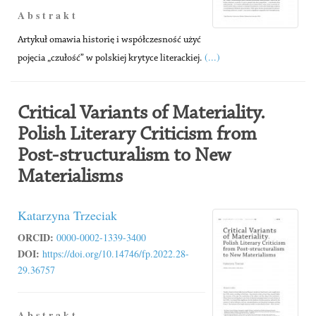
A b s t r a k t
Artykuł omawia historię i współczesność użyć
(...)
pojęcia „czułość” w polskiej krytyce literackiej.
Critical Variants of Materiality.
Polish Literary Criticism from
Post-structuralism to New
Materialisms
Katarzyna Trzeciak
ORCID:
0000-0002-1339-3400
DOI:
https://doi.org/10.14746/fp.2022.28-
29.36757
A b s t r a k t