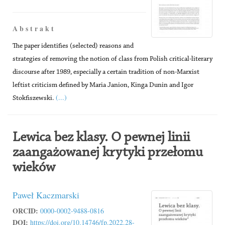
A b s t r a k t
The paper identifies (selected) reasons and
strategies of removing the notion of class from Polish critical-literary
discourse after 1989, especially a certain tradition of non-Marxist
leftist criticism defined by Maria Janion, Kinga Dunin and Igor
(...)
Stokfiszewski.
Lewica bez klasy. O pewnej linii
zaangażowanej krytyki przełomu
wieków
Paweł Kaczmarski
ORCID:
0000-0002-9488-0816
DOI:
https://doi.org/10.14746/fp.2022.28-