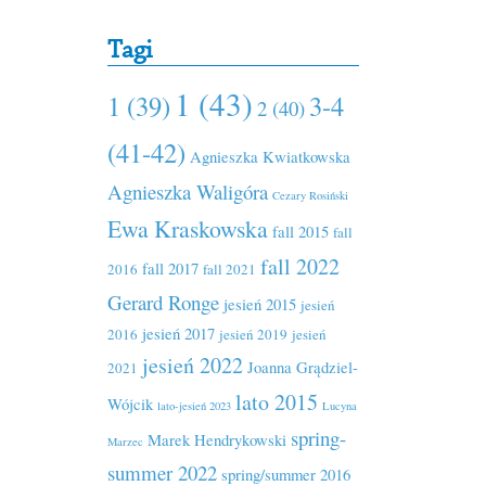
Tagi
1 (43)
1 (39)
3-4
2 (40)
(41-42)
Agnieszka Kwiatkowska
Agnieszka Waligóra
Cezary Rosiński
Ewa Kraskowska
fall 2015
fall
fall 2022
fall 2017
2016
fall 2021
Gerard Ronge
jesień 2015
jesień
jesień 2017
2016
jesień 2019
jesień
jesień 2022
Joanna Grądziel-
2021
lato 2015
Wójcik
lato-jesień 2023
Lucyna
spring-
Marek Hendrykowski
Marzec
summer 2022
spring/summer 2016