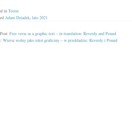
ed in
Teorie
ged
Adam Dziadek
,
lato 2021
 Post:
Free verse as a graphic text – in translation: Reverdy and Pound
t:
Wiersz wolny jako tekst graficzny – w przekładzie: Reverdy i Pound