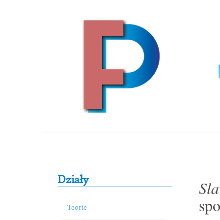
Skip to content
Primary Sidebar
Działy
Sla
spo
Teorie