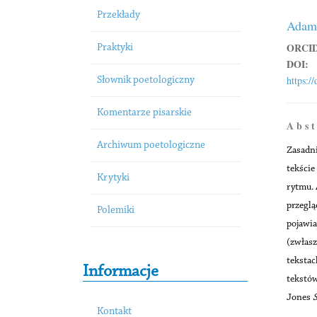
Przekłady
Adam
ORCID
Praktyki
DOI:
https:/
Słownik poetologiczny
Komentarze pisarskie
A b s t
Archiwum poetologiczne
Zasadn
tekście
Krytyki
rytmu.
przeglą
Polemiki
pojawia
(zwłasz
tekstac
Informacje
tekstów
Jones
S
Kontakt