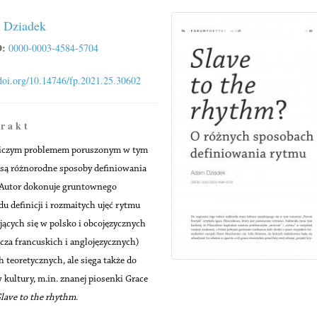
 Dziadek
:
0000-0003-4584-5704
/doi.org/10.14746/fp.2021.25.30602
 r a k t
iczym problemem poruszonym w tym
 są różnorodne sposoby definiowania
 Autor dokonuje gruntownego
du definicji i rozmaitych ujęć rytmu
jących się w polsko i obcojęzycznych
cza francuskich i anglojęzycznych)
h teoretycznych, ale sięga także do
 kultury, m.in. znanej piosenki Grace
lave to the rhythm
.