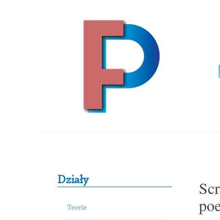
Skip to content
Primary Sidebar
Działy
Scr
poe
Teorie