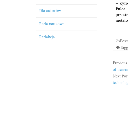
– cyfr
Pułce
Dla autorów
przes
metafo
Rada naukowa
Redakcja
Post
Tag
Previous
of transm
Next Pos
technolog