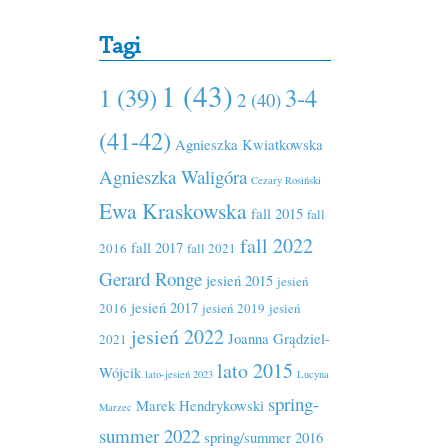
Tagi
1 (43)
1 (39)
3-4
2 (40)
(41-42)
Agnieszka Kwiatkowska
Agnieszka Waligóra
Cezary Rosiński
Ewa Kraskowska
fall 2015
fall
fall 2022
fall 2017
2016
fall 2021
Gerard Ronge
jesień 2015
jesień
jesień 2017
2016
jesień 2019
jesień
jesień 2022
Joanna Grądziel-
2021
lato 2015
Wójcik
lato-jesień 2023
Lucyna
spring-
Marek Hendrykowski
Marzec
summer 2022
spring/summer 2016