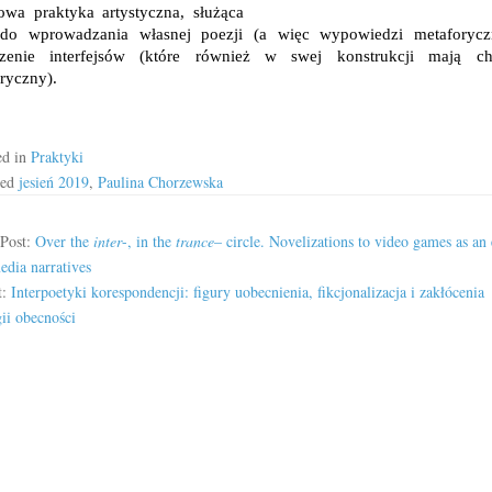
owa praktyka artystyczna, służąca
 do wprowadzania własnej poezji (a więc wypowiedzi metaforycz
trzenie interfejsów (które również w swej konstrukcji mają cha
ryczny).
ed in
Praktyki
ged
jesień 2019
,
Paulina Chorzewska
 Post:
Over the
inter
-, in the
trance
– circle. Novelizations to video games as an
edia narratives
t:
Interpoetyki korespondencji: figury uobecnienia, fikcjonalizacja i zakłócenia
ii obecności