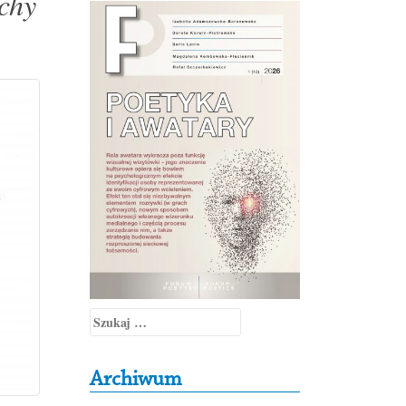
chy
Szukaj:
Archiwum