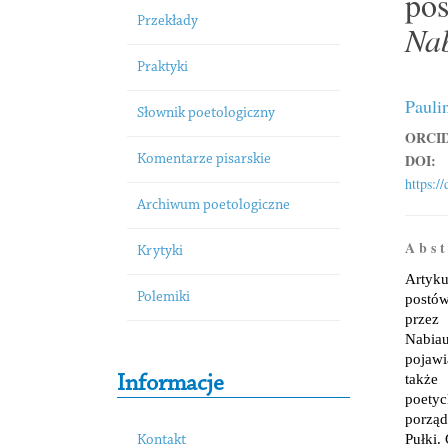
pos
Przekłady
Na
Praktyki
Pauli
Słownik poetologiczny
ORCID
DOI:
Komentarze pisarskie
https:/
Archiwum poetologiczne
A b s t
Krytyki
Artyk
Polemiki
postó
przez
Nabiau
pojawi
takż
Informacje
poety
porząd
Pułki.
Kontakt