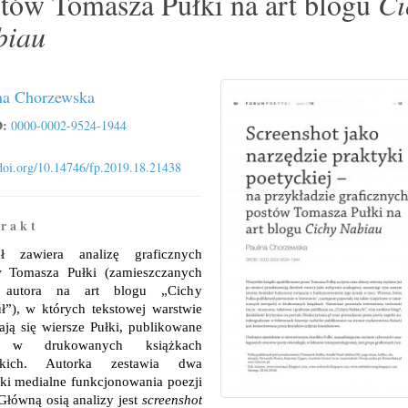
tów Tomasza Pułki na art blogu
Ci
biau
na Chorzewska
:
0000-0002-9524-1944
/doi.org/10.14746/fp.2019.18.21438
 r a k t
uł zawiera analizę graficznych
w Tomasza Pułki (zamieszczanych
 autora na art blogu „Cichy
ł”), w których tekstowej warstwie
ają się wiersze Pułki, publikowane
e w drukowanych książkach
ckich. Autorka zestawia dwa
ki medialne funkcjonowania poezji
 Główną osią analizy jest
screenshot