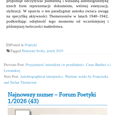
proponuje odczytywać piśmienną i wizualną autobiografistykę
trzech form reprezentacji: dokumentu, wtórnej estetyzacji,
stylizacji. W oparciu o ten paradygmat autorka zwraca uwagę
na specyfikę aktywności Themersonów w latach 1940–1942,
podkreślając odrębność tego momentu od wcześniejszej i
późniejszej twórczości małżeństwa.
Posted in
Praktyki
Tagged
Honorata Sroka
,
jesień 2019
Previous Post:
Przyjemność intertekstu (w przekładzie). Casus Barthes’a i
Lewańskiej
Next Post:
Autobiographical interpoetics. Wartime works by Franciszka
and Stefan Themerson
Secondary Sidebar
Najnowszy numer – Forum Poetyki
1/2026 (43)