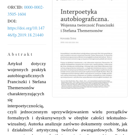
ORCID:
0000-0002-
3505-1604
DOI:
https://doi.org/10.147
46/fp.2019.18.21440
A b s t r a k t
Artykuł dotyczy
wojennych praktyk
autobiograficznych
Franciszki i Stefana
Themersonów
charakteryzujących
się
interpoetycznością,
czyli jednoczesnym uprzywilejowaniem wielu porządków
formalnych i dyskursywnych w obrębie całości tekstualno-
wizualnej. Autorka analizuje zarówno dokumenty osobiste, jak
i działalność artystyczną twórców awangardowych. Sroka