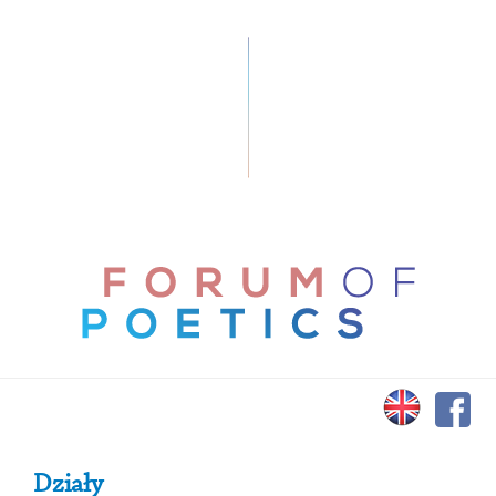
Primary Sidebar
Działy