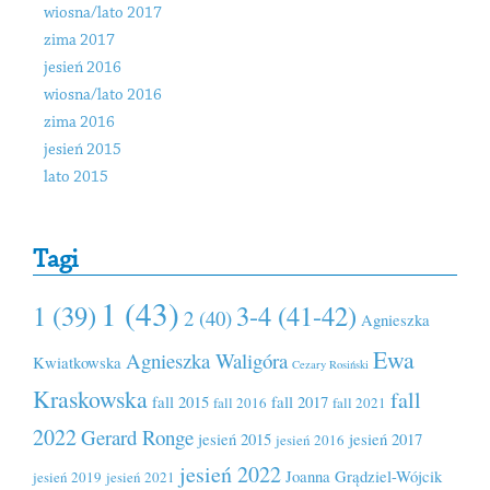
wiosna/lato 2017
zima 2017
jesień 2016
wiosna/lato 2016
zima 2016
jesień 2015
lato 2015
Tagi
1 (43)
1 (39)
3-4 (41-42)
2 (40)
Agnieszka
Ewa
Agnieszka Waligóra
Kwiatkowska
Cezary Rosiński
Kraskowska
fall
fall 2015
fall 2017
fall 2016
fall 2021
2022
Gerard Ronge
jesień 2015
jesień 2017
jesień 2016
jesień 2022
Joanna Grądziel-Wójcik
jesień 2019
jesień 2021