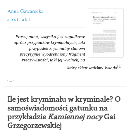
Anna Gawarecka
a b s t r a k t
Proszę pana, wszystko jest zagadkowe
oprócz przypadków kryminalnych; taki
przypadek kryminalny stanowi
precyzyjnie wyodrębniony fragment
rzeczywistości, taki jej wycinek, na
[1]
który skierowaliśmy światło
.
(...)
Ile jest kryminału w kryminale? O
samoświadomości gatunku na
przykładzie
Kamiennej nocy
Gai
Grzegorzewskiej