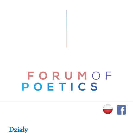
Primary Sidebar
Działy