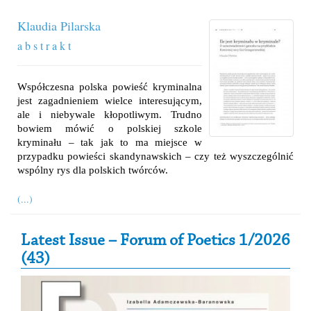
Klaudia Pilarska
a b s t r a k t
Współczesna polska powieść kryminalna
jest zagadnieniem wielce interesującym,
ale i niebywale kłopotliwym. Trudno
bowiem mówić o polskiej szkole
kryminału – tak jak to ma miejsce w
przypadku powieści skandynawskich – czy też wyszczególnić
wspólny rys dla polskich twórców.
(...)
Secondary Sidebar
Latest Issue – Forum of Poetics 1/2026
(43)