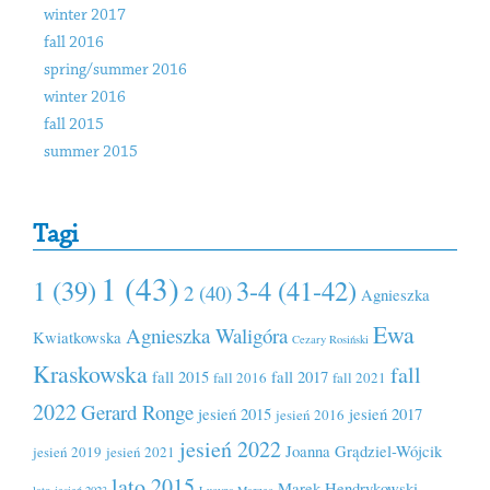
winter 2017
fall 2016
spring/summer 2016
winter 2016
fall 2015
summer 2015
Tagi
1 (43)
1 (39)
3-4 (41-42)
2 (40)
Agnieszka
Ewa
Agnieszka Waligóra
Kwiatkowska
Cezary Rosiński
Kraskowska
fall
fall 2015
fall 2017
fall 2016
fall 2021
2022
Gerard Ronge
jesień 2015
jesień 2017
jesień 2016
jesień 2022
Joanna Grądziel-Wójcik
jesień 2019
jesień 2021
lato 2015
Marek Hendrykowski
lato-jesień 2023
Lucyna Marzec