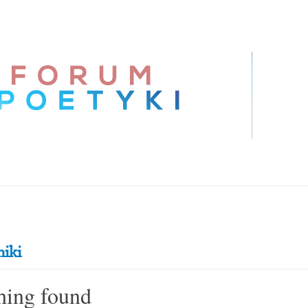
iki
hing found