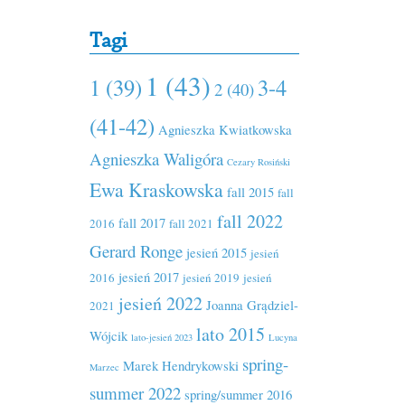
Tagi
1 (43)
1 (39)
3-4
2 (40)
(41-42)
Agnieszka Kwiatkowska
Agnieszka Waligóra
Cezary Rosiński
Ewa Kraskowska
fall 2015
fall
fall 2022
fall 2017
2016
fall 2021
Gerard Ronge
jesień 2015
jesień
jesień 2017
2016
jesień 2019
jesień
jesień 2022
Joanna Grądziel-
2021
lato 2015
Wójcik
lato-jesień 2023
Lucyna
spring-
Marek Hendrykowski
Marzec
summer 2022
spring/summer 2016