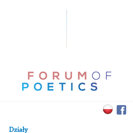
Primary Sidebar
Działy