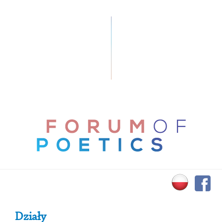
Primary Sidebar
Działy