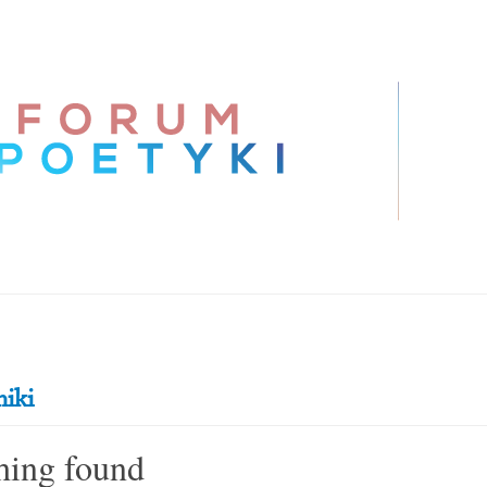
iki
hing found