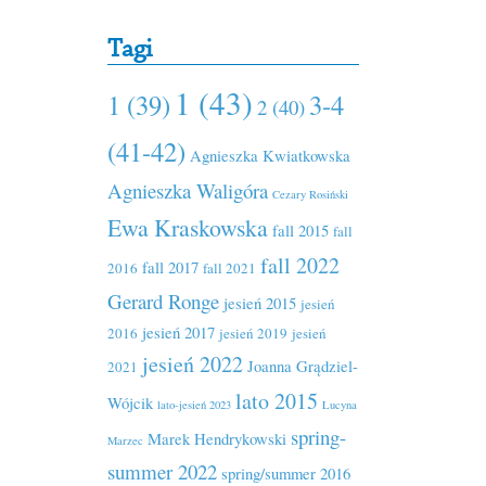
Tagi
1 (43)
1 (39)
3-4
2 (40)
(41-42)
Agnieszka Kwiatkowska
Agnieszka Waligóra
Cezary Rosiński
Ewa Kraskowska
fall 2015
fall
fall 2022
fall 2017
2016
fall 2021
Gerard Ronge
jesień 2015
jesień
jesień 2017
2016
jesień 2019
jesień
jesień 2022
Joanna Grądziel-
2021
lato 2015
Wójcik
lato-jesień 2023
Lucyna
spring-
Marek Hendrykowski
Marzec
summer 2022
spring/summer 2016