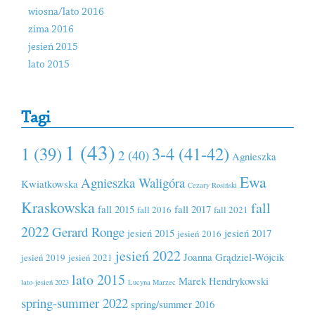
wiosna/lato 2016
zima 2016
jesień 2015
lato 2015
Tagi
1 (43)
1 (39)
3-4 (41-42)
2 (40)
Agnieszka
Ewa
Agnieszka Waligóra
Kwiatkowska
Cezary Rosiński
Kraskowska
fall
fall 2015
fall 2017
fall 2016
fall 2021
2022
Gerard Ronge
jesień 2015
jesień 2017
jesień 2016
jesień 2022
Joanna Grądziel-Wójcik
jesień 2019
jesień 2021
lato 2015
Marek Hendrykowski
lato-jesień 2023
Lucyna Marzec
spring-summer 2022
spring/summer 2016