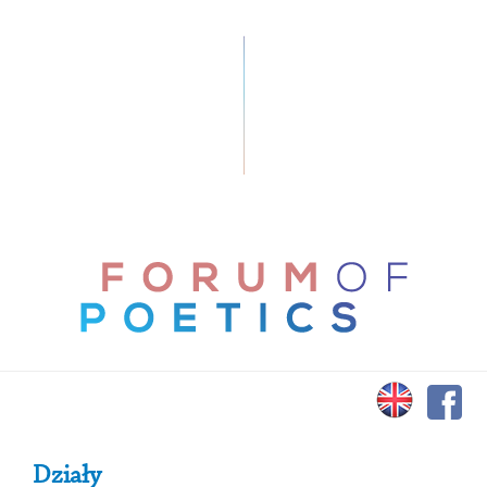
Primary Sidebar
Działy