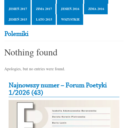
JESIEŃ 2017
ZIMA 2017
JESIEŃ 2016
ZIMA 2016
JESIEŃ 2015
LATO 2015
WSZYSTKIE
Polemiki
Nothing found
Apologies, but no entries were found.
Secondary Sidebar
Najnowszy numer – Forum Poetyki
1/2026 (43)