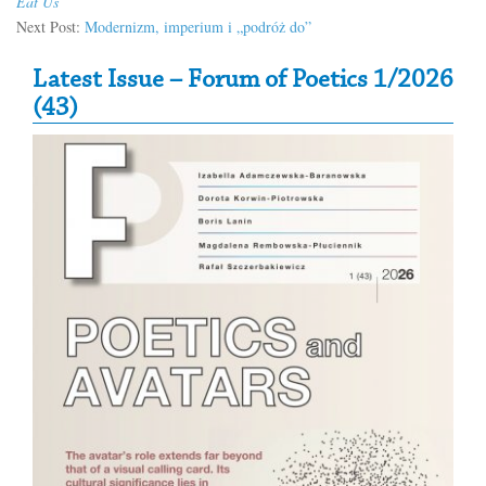
Eat Us
Next Post:
Modernizm, imperium i „podróż do”
Secondary Sidebar
Latest Issue – Forum of Poetics 1/2026
(43)