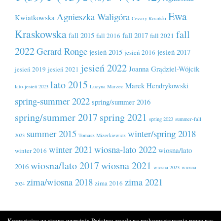
Ewa
Agnieszka Waligóra
Kwiatkowska
Cezary Rosiński
Kraskowska
fall
fall 2015
fall 2017
fall 2016
fall 2021
2022
Gerard Ronge
jesień 2015
jesień 2017
jesień 2016
jesień 2022
Joanna Grądziel-Wójcik
jesień 2019
jesień 2021
lato 2015
Marek Hendrykowski
lato-jesień 2023
Lucyna Marzec
spring-summer 2022
spring/summer 2016
spring/summer 2017
spring 2021
spring 2023
summer-fall
summer 2015
winter/spring 2018
2023
Tomasz Mizerkiewicz
winter 2021
wiosna-lato 2022
wiosna/lato
winter 2016
wiosna/lato 2017
wiosna 2021
2016
wiosna 2023
wiosna
zima/wiosna 2018
zima 2021
zima 2016
2024
Korzystając ze strony wyrażają Państwo zgodę na wykorzystywanie przez nas