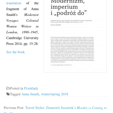
translation
of the
fragment of Anna
Snaith’s
Modernist
Voyages: Colonial
Women Writers in
London
,
1890–1945
,
Cambridge University
Press 2014, pp. 15-28.
See
the book.
Posted in
Przekłady
Tagged
Anna Snaith
,
winter/spring 2018
Previous Post:
Travel Styles: Ziemowit Szczerek’s
Mordor is Coming to