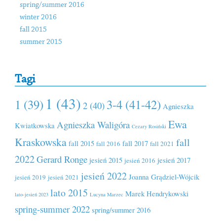
spring/summer 2016
winter 2016
fall 2015
summer 2015
Tagi
1 (43)
1 (39)
3-4 (41-42)
2 (40)
Agnieszka
Ewa
Agnieszka Waligóra
Kwiatkowska
Cezary Rosiński
Kraskowska
fall
fall 2015
fall 2017
fall 2016
fall 2021
2022
Gerard Ronge
jesień 2015
jesień 2017
jesień 2016
jesień 2022
Joanna Grądziel-Wójcik
jesień 2019
jesień 2021
lato 2015
Marek Hendrykowski
lato-jesień 2023
Lucyna Marzec
spring-summer 2022
spring/summer 2016