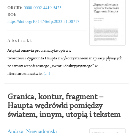
ORCID:
0000-0002-4419-5423
DOI:
https://doi.org/10.14746/fp.2023.31.38717
A b s t r a k t
Artykuł omawia problematykę opisu w
twórczości Zygmunta Haupta z wykorzystaniem inspiracji płynących
ze strony współczesnego „zwrotu deskryptywnego” w
(...)
literaturoznawstwie.
Granica, kontur, fragment –
Haupta wędrówki pomiędzy
światem, innym, utopią i tekstem
Andrzej Niewiadomski