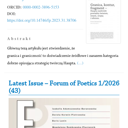
ORCID:
0000-0002-3896-5153
DOI:
https://doi.org/10.14746/fp.2023.31.38706
A b s t r a k t
Główną tezą artykułu jest stwierdzenie, że
granica i graniczność to doświadczenie źródłowe i zarazem kategoria
(...)
dobrze opisująca strategię twórczą Haupta.
Secondary Sidebar
Latest Issue – Forum of Poetics 1/2026
(43)