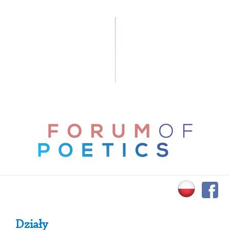
Primary Sidebar
Działy