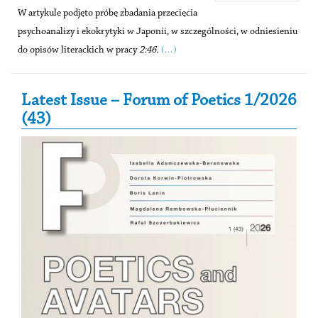
W artykule podjęto próbę zbadania przecięcia
psychoanalizy i ekokrytyki w Japonii, w szczególności, w odniesieniu
(...)
do opisów literackich w pracy
2:46.
Secondary Sidebar
Latest Issue – Forum of Poetics 1/2026
(43)