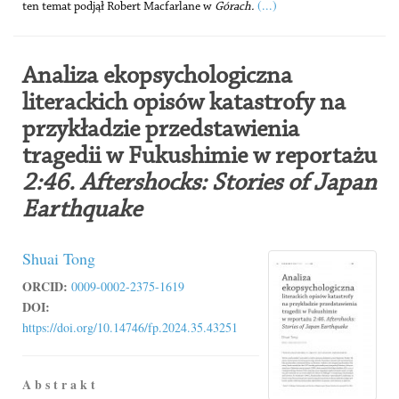
(...)
ten temat podjął Robert Macfarlane w
Górach.
Analiza ekopsychologiczna
literackich opisów katastrofy na
przykładzie przedstawienia
tragedii w Fukushimie w reportażu
2:46. Aftershocks: Stories of Japan
Earthquake
Shuai Tong
ORCID:
0009-0002-2375-1619
DOI:
https://doi.org/10.14746/fp.2024.35.43251
A b s t r a k t