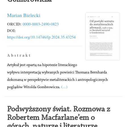
Marian Bielecki
ORCID:
0000-0003-2490-0823
DOI:
https://doi.org/10.14746/fp.2024.35.43254
A b s t r a k t
Artykuł jest opartą na hipotezie literackiego
wpływu interpretacją wybranych powieści Thomasa Bernharda
dokonaną w perspektywie metaliterackich i antropologicznych
(...)
poglądów Witolda Gombrowicza.
Podwyższony świat. Rozmowa z
Robertem Macfarlane’em o
górach, naturze i literaturze,