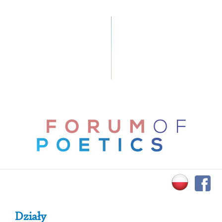
Primary Sidebar
Działy