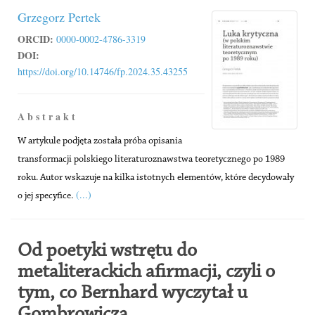
Grzegorz Pertek
ORCID:
0000-0002-4786-3319
DOI:
https://doi.org/10.14746/fp.2024.35.43255
A b s t r a k t
W artykule podjęta została próba opisania
transformacji polskiego literaturoznawstwa teoretycznego po 1989
roku. Autor wskazuje na kilka istotnych elementów, które decydowały
(...)
o jej specyfice.
Od poetyki wstrętu do
metaliterackich afirmacji, czyli o
tym, co Bernhard wyczytał u
Gombrowicza