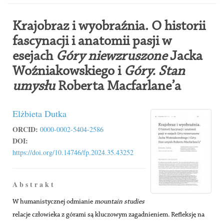
Krajobraz i wyobraźnia. O historii
fascynacji i anatomii pasji w
esejach
Góry niewzruszone
Jacka
Woźniakowskiego i
Góry. Stan
umysłu
Roberta Macfarlane’a
Elżbieta Dutka
ORCID:
0000-0002-5404-2586
DOI:
https://doi.org/10.14746/fp.2024.35.43252
A b s t r a k t
W humanistycznej odmianie
mountain studies
relacje człowieka z górami są kluczowym zagadnieniem. Refleksję na