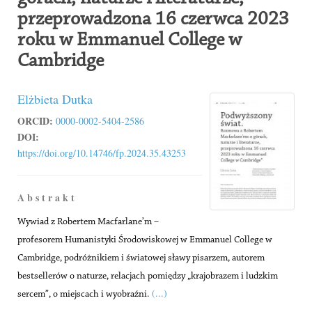
przeprowadzona 16 czerwca 2023
roku w Emmanuel College w
Cambridge
Elżbieta Dutka
ORCID:
0000-0002-5404-2586
DOI:
https://doi.org/10.14746/fp.2024.35.43253
A b s t r a k t
Wywiad z Robertem Macfarlane’m –
profesorem Humanistyki Środowiskowej w Emmanuel College w
Cambridge, podróżnikiem i światowej sławy pisarzem, autorem
bestsellerów o naturze, relacjach pomiędzy „krajobrazem i ludzkim
(...)
sercem”, o miejscach i wyobraźni.