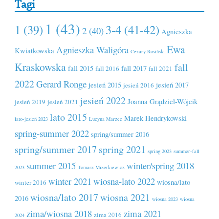
Tagi
1 (43)
1 (39)
3-4 (41-42)
2 (40)
Agnieszka
Ewa
Agnieszka Waligóra
Kwiatkowska
Cezary Rosiński
Kraskowska
fall
fall 2015
fall 2017
fall 2016
fall 2021
2022
Gerard Ronge
jesień 2015
jesień 2017
jesień 2016
jesień 2022
Joanna Grądziel-Wójcik
jesień 2019
jesień 2021
lato 2015
Marek Hendrykowski
lato-jesień 2023
Lucyna Marzec
spring-summer 2022
spring/summer 2016
spring/summer 2017
spring 2021
spring 2023
summer-fall
summer 2015
winter/spring 2018
2023
Tomasz Mizerkiewicz
winter 2021
wiosna-lato 2022
wiosna/lato
winter 2016
wiosna/lato 2017
wiosna 2021
2016
wiosna 2023
wiosna
zima/wiosna 2018
zima 2021
zima 2016
2024