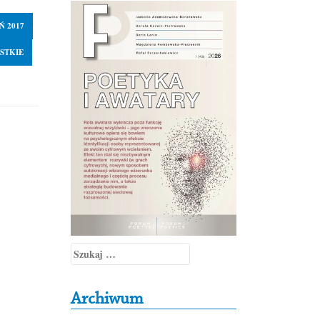
Ń 2017
STKIE
Szukaj:
Archiwum