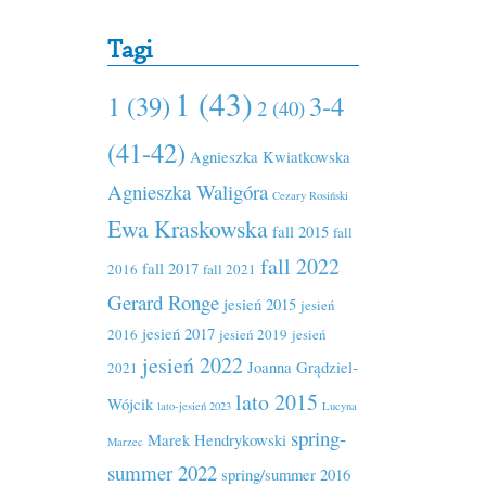
Tagi
1 (43)
1 (39)
3-4
2 (40)
(41-42)
Agnieszka Kwiatkowska
Agnieszka Waligóra
Cezary Rosiński
Ewa Kraskowska
fall 2015
fall
fall 2022
fall 2017
2016
fall 2021
Gerard Ronge
jesień 2015
jesień
jesień 2017
2016
jesień 2019
jesień
jesień 2022
Joanna Grądziel-
2021
lato 2015
Wójcik
lato-jesień 2023
Lucyna
spring-
Marek Hendrykowski
Marzec
summer 2022
spring/summer 2016