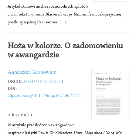
Artykuł stanowi analizę różnorodnych splotów
ciała i tekstu w tomie
Blason du corps féminin
francuskojęzycznej
(...)
poetki spacjalnej Ilse Garnier.
Hoża w kolorze. O zadomowieniu
w awangardzie
Agnieszka Karpowicz
ORCID:
0000-0001-9593-2350
DOI:
https://doi.org/10.14746/fp.2024.36.45171
A b s t r a k t
W artykule prześledzono awangardowe
inspiracje książki Pawła Kłudkiewicza
Hoża. Moja ulica / Hoża. My