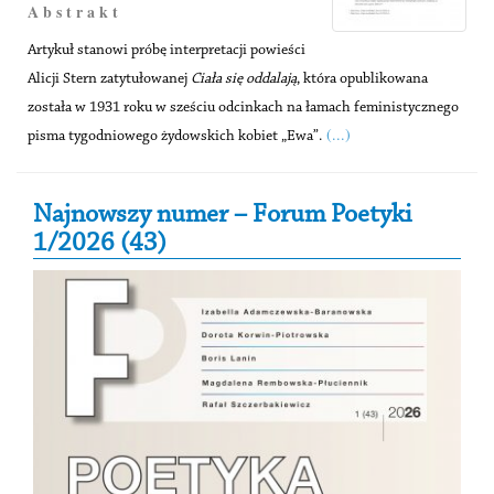
A b s t r a k t
Artykuł stanowi próbę interpretacji powieści
Alicji Stern zatytułowanej
Ciała się oddalają
, która opublikowana
została w 1931 roku w sześciu odcinkach na łamach feministycznego
(...)
pisma tygodniowego żydowskich kobiet „Ewa”.
Secondary Sidebar
Najnowszy numer – Forum Poetyki
1/2026 (43)