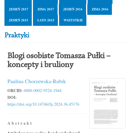
JESIEŃ 2017
ZIMA 2017
JESIEŃ 2016
ZIMA 2016
JESIEŃ 2015
LATO 2015
WSZYSTKIE
Praktyki
Blogi osobiste Tomasza Pułki –
koncepty i bruliony
Paulina Chorzewska-Rubik
ORCID:
0000-0002-9524-1944
DOI:
https://doi.org/10.14746/fp.2024.36.45176
A b s t r a k t