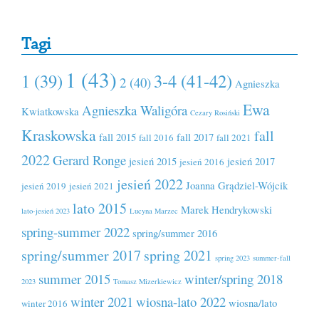
Tagi
1 (43)
1 (39)
3-4 (41-42)
2 (40)
Agnieszka
Ewa
Agnieszka Waligóra
Kwiatkowska
Cezary Rosiński
Kraskowska
fall
fall 2015
fall 2017
fall 2016
fall 2021
2022
Gerard Ronge
jesień 2015
jesień 2017
jesień 2016
jesień 2022
Joanna Grądziel-Wójcik
jesień 2019
jesień 2021
lato 2015
Marek Hendrykowski
lato-jesień 2023
Lucyna Marzec
spring-summer 2022
spring/summer 2016
spring/summer 2017
spring 2021
spring 2023
summer-fall
summer 2015
winter/spring 2018
2023
Tomasz Mizerkiewicz
winter 2021
wiosna-lato 2022
wiosna/lato
winter 2016