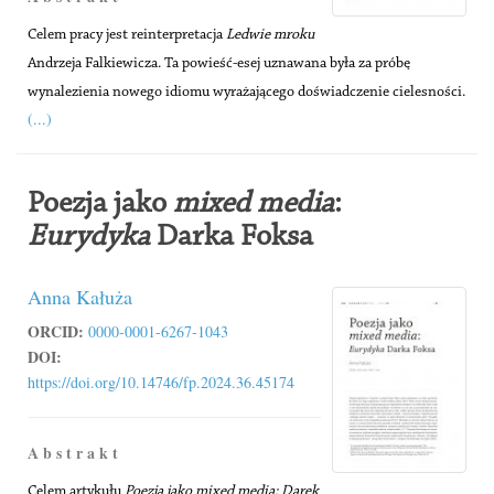
Celem pracy jest reinterpretacja
Ledwie mroku
Andrzeja Falkiewicza. Ta powieść-esej uznawana była za próbę
wynalezienia nowego idiomu wyrażającego doświadczenie cielesności.
(...)
Poezja jako
mixed media
:
Eurydyka
Darka Foksa
Anna Kałuża
ORCID:
0000-0001-6267-1043
DOI:
https://doi.org/10.14746/fp.2024.36.45174
A b s t r a k t
Celem artykułu
Poezja jako mixed media: Darek