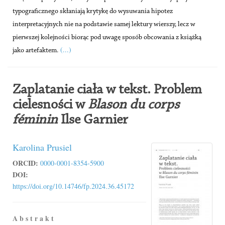
typograficznego skłaniają krytykę do wysuwania hipotez
interpretacyjnych nie na podstawie samej lektury wierszy, lecz w
pierwszej kolejności biorąc pod uwagę sposób obcowania z książką
(...)
jako artefaktem.
Zaplatanie ciała w tekst. Problem
cielesności w
Blason du corps
féminin
Ilse Garnier
Karolina Prusiel
ORCID:
0000-0001-8354-5900
DOI:
https://doi.org/10.14746/fp.2024.36.45172
A b s t r a k t