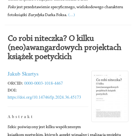
Foks
jest przedstawienie specyficznego, wielokodowego charakteru
(...)
fotoksiążki
Eurydyka
Darka Foksa.
Co robi niteczka? O kilku
(neo)awangardowych projektach
książek poetyckich
Jakub Skurtys
ORCID:
0000-0003-1018-4467
DOI:
https://doi.org/10.14746/fp.2024.36.45173
A b s t r a k t
Szkic poświęcony jest kilku współczesnym
książkom poetyckim, których aspekt wizualny i realizacja projektu