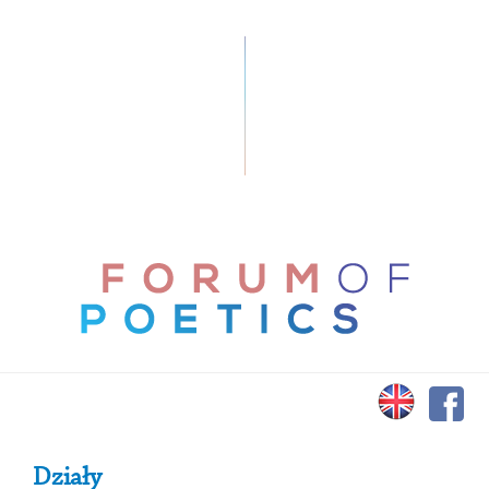
Primary Sidebar
Działy