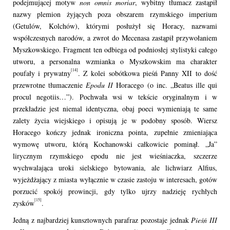
podejmującej motyw
non omnis moriar
, wybitny tłumacz zastąpił
nazwy plemion żyjących poza obszarem rzymskiego imperium
(Getulów, Kolchów), którymi posłużył się Horacy, nazwami
współczesnych narodów, a zwrot do Mecenasa zastąpił przywołaniem
Myszkowskiego. Fragment ten odbiega od podniosłej stylistyki całego
utworu, a personalna wzmianka o Myszkowskim ma charakter
[14]
poufały i prywatny
. Z kolei sobótkowa pieśń Panny XII to dość
przewrotne tłumaczenie
Epodu II
Horacego (o inc. „Beatus ille qui
procul negotiis…”). Pochwała wsi w tekście oryginalnym i w
przekładzie jest niemal identyczna, obaj poeci wymieniają te same
zalety życia wiejskiego i opisują je w podobny sposób. Wiersz
Horacego kończy jednak ironiczna pointa, zupełnie zmieniająca
wymowę utworu, którą Kochanowski całkowicie pominął. „Ja”
lirycznym rzymskiego epodu nie jest wieśniaczka, szczerze
wychwalająca uroki sielskiego bytowania, ale lichwiarz Alfius,
wyjeżdżający z miasta wyłącznie w czasie zastoju w interesach, gotów
porzucić spokój prowincji, gdy tylko ujrzy nadzieję rychłych
[15]
zysków
.
Jedną z najbardziej kunsztownych parafraz pozostaje jednak
Pieśń III