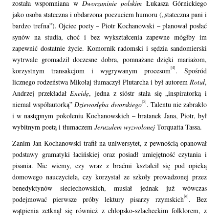
została wspomniana w
Dworzaninie polskim
Łukasza Górnickiego
jako osoba stateczna i obdarzona poczuciem humoru („stateczna pani i
bardzo trefna”). Ojciec poety – Piotr Kochanowski – planował posłać
synów na studia, choć i bez wykształcenia zapewne mógłby im
zapewnić dostatnie życie. Komornik radomski i sędzia sandomierski
wytrwale gromadził doczesne dobra, pomnażane dzięki mariażom,
[4]
korzystnym transakcjom i wygrywanym procesom
. Spośród
licznego rodzeństwa Mikołaj tłumaczył Plutarcha i był autorem
Rotuł
,
Andrzej przekładał
Eneidę
, jedna z sióstr stała się „inspiratorką i
[5]
niemal współautorką”
Dziewosłęba dworskiego
. Talentu nie zabrakło
i w następnym pokoleniu Kochanowskich – bratanek Jana, Piotr, był
wybitnym poetą i tłumaczem
Jeruzalem wyzwolonej
Torquatta Tassa.
Zanim Jan Kochanowski trafił na uniwersytet, z pewnością opanował
podstawy gramatyki łacińskiej oraz posiadł umiejętność czytania i
pisania. Nie wiemy, czy wraz z braćmi kształcił się pod opieką
domowego nauczyciela, czy korzystał ze szkoły prowadzonej przez
benedyktynów sieciechowskich, musiał jednak już wówczas
[6]
podejmować pierwsze próby lektury pisarzy rzymskich
. Bez
wątpienia zetknął się również z chłopsko-szlacheckim folklorem, z