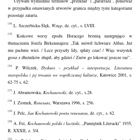
Używam wymiennie terminów „przekład” i „parafraza”, ponieważ
w przypadku omawianych utworów granica między tymi kategoriami
pozostaje zatarta.
[14]
L. Szczerbicka-Ślęk,
Wstęp
, dz. cyt., s. LVIII.
[15]
Końcowe wersy epodu Horacego brzmią następująco w
tłumaczeniu Józefa Birkenmajera: „Tak mówił lichwiarz Alfius. Już
mu pachnie wieś. / Lecz przyszły Idy, spłaty czas! / Więc wszystek
grosz z dłużników złupił, aby gdzieś / Znów go lokować jeszcze raz”.
[16]
P. Wilczek,
Dyskurs – przekład – interpretacja. Literatura
staropolska i jej trwanie we współczesnej kulturze
, Katowice 2001, s.
62-75 s. 62.
[17]
J. Abramowska,
Kochanowski
, dz. cyt., s.28.
[18]
J. Ziomek,
Renesans,
Warszawa 1996, s. 256.
[19]
J. Pelc,
Jan Kochanowski poeta renesansu
, dz. cyt., s. 62.
[20]
A. Fei,
Kochanowski polski i łaciński
, „Pamiętnik Literacki” 1935,
R. XXXII, z. 3/4.
[21]